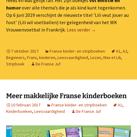
reeks en was gelijk fan. Het zijn boekjes
vol emotie en
humor
over alle thema’s die je als kind kunt tegenkomen.
Op 6 juni 2019 verschijnt de nieuwste titel ‘Lili veut jouer au
foot’ (Lili wil voetballen) ter gelegenheid van het WK
Max et Lili-reeks: Fra
Vrouwenvoetbal in Frankrijk.
Lees verder
→
7 oktober 2017
Franse kinder- en stripboeken
A1
,
A2
,
Beginners
,
Frans
,
kinderen
,
Leesvaardigheid
,
Lezen
,
Max et Lili
,
Stripboek
De Franse Juf
Meer makkelijke Franse kinderboeken
10 februari 2017
Franse kinder- en stripboeken
A1
,
Kinderboeken
,
Leesvaardigheid
De Franse Juf