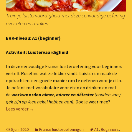
Train je luistervaardigheid met deze eenvoudige oefening
over eten en drinken.
ERK-niveau: A1 (beginner)
Activiteit: Luistervaardigheid
In deze eenvoudige Franse luisteroefening voor beginners
vertelt Roseline wat ze lekker vindt. Luister en maak de
opdrachten: een goede manier om te oefenen voor je cito.
Je oefent met vocabulaire voor eten en drinken en met
de
werkwoorden
aimer, adorer en détester
(houden van /
gek zijn op /een hekel hebben aan).
Doe je weer mee?
Luisteroefening (A1): mijn lievelingseten
Lees verder
→
6 juni 2020
Franse luisteroefeningen
A1
,
Beginners
,