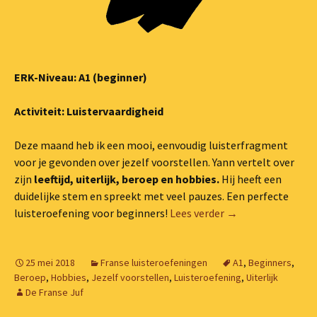
ERK-Niveau: A1 (beginner)
Activiteit: Luistervaardigheid
Deze maand heb ik een mooi, eenvoudig luisterfragment
voor je gevonden over jezelf voorstellen. Yann vertelt over
zijn
leeftijd, uiterlijk, beroep en hobbies.
Hij heeft een
duidelijke stem en spreekt met veel pauzes. Een perfecte
Luisteroefening (A1
luisteroefening voor beginners!
Lees verder
→
25 mei 2018
Franse luisteroefeningen
A1
,
Beginners
,
Beroep
,
Hobbies
,
Jezelf voorstellen
,
Luisteroefening
,
Uiterlijk
De Franse Juf