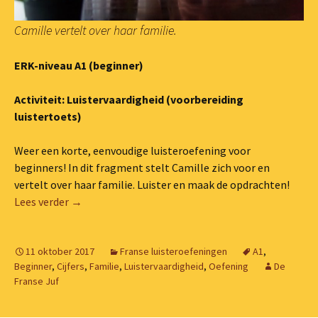
Camille vertelt over haar familie.
ERK-niveau A1 (beginner)
Activiteit: Luistervaardigheid (voorbereiding
luistertoets)
Weer een korte, eenvoudige luisteroefening voor
beginners! In dit fragment stelt Camille zich voor en
vertelt over haar familie. Luister en maak de opdrachten!
Luisteroefening (A1): “Dit is mijn familie”
Lees verder
→
11 oktober 2017
Franse luisteroefeningen
A1
,
Beginner
,
Cijfers
,
Familie
,
Luistervaardigheid
,
Oefening
De
Franse Juf