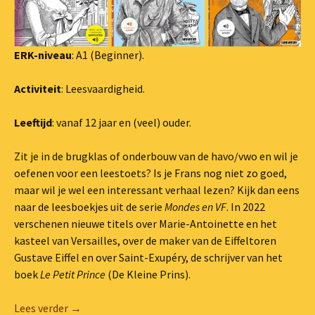
ERK-niveau
: A1 (Beginner).
Activiteit
: Leesvaardigheid.
Leeftijd
: vanaf 12 jaar en (veel) ouder.
Zit je in de brugklas of onderbouw van de havo/vwo en wil je
oefenen voor een leestoets? Is je Frans nog niet zo goed,
maar wil je wel een interessant verhaal lezen? Kijk dan eens
naar de leesboekjes uit de serie
Mondes en VF
. In 2022
verschenen nieuwe titels over Marie-Antoinette en het
kasteel van Versailles, over de maker van de Eiffeltoren
Gustave Eiffel en over Saint-Exupéry, de schrijver van het
boek
Le Petit Prince
(De Kleine Prins).
Lezen voor beginners: klein boek, grote held
Lees verder
→