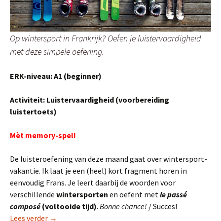
Op wintersport in Frankrijk? Oefen je luistervaardigheid
met deze simpele oefening.
ERK-niveau: A1 (beginner)
Activiteit: Luistervaardigheid
(voorbereiding
luistertoets)
Mèt memory-spel!
De luisteroefening van deze maand gaat over wintersport-
vakantie. Ik laat je een (heel) kort fragment horen in
eenvoudig Frans. Je leert daarbij de woorden voor
verschillende
wintersporten
en oefent met
le passé
composé
(voltooide tijd)
.
Bonne chance!
/ Succes!
Luisteroefening (A1): Op wintersport
Lees verder
→