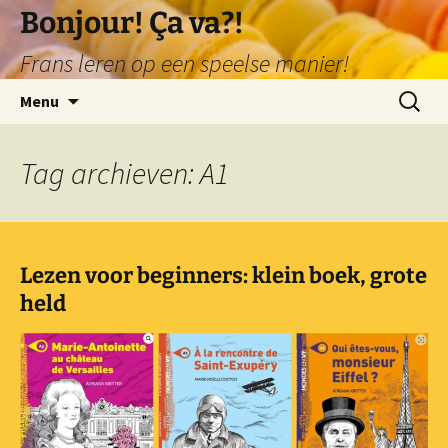
Ga
Bonjour! Ça va?!
naar
Frans leren op een speelse manier!
de
inhoud
Zoeken
Menu
naar:
Tag archieven: A1
Lezen voor beginners: klein boek, grote
held