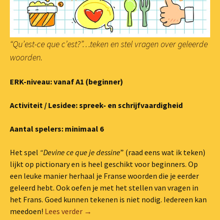
“Qu’est-ce que c’est?”…teken en stel vragen over geleerde
woorden.
ERK-niveau: vanaf A1 (beginner)
Activiteit / Lesidee: spreek- en schrijfvaardigheid
Aantal spelers: minimaal 6
Het spel
“Devine ce que je dessine
” (raad eens wat ik teken)
lijkt op pictionary en is heel geschikt voor beginners. Op
een leuke manier herhaal je Franse woorden die je eerder
geleerd hebt. Ook oefen je met het stellen van vragen in
het Frans. Goed kunnen tekenen is niet nodig. Iedereen kan
Pictionary-spel: “Devine ce que je dessine
meedoen!
Lees verder
→