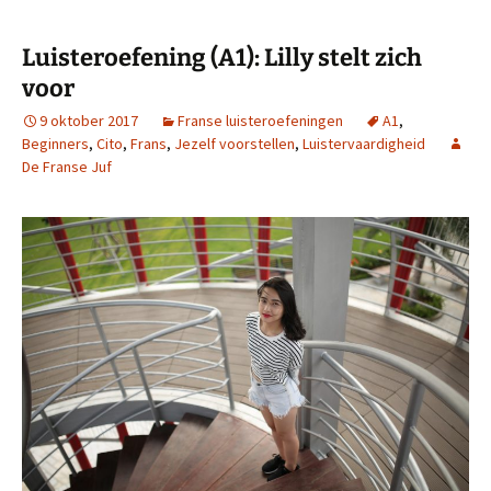
Luisteroefening (A1): Lilly stelt zich
voor
9 oktober 2017
Franse luisteroefeningen
A1
,
Beginners
,
Cito
,
Frans
,
Jezelf voorstellen
,
Luistervaardigheid
De Franse Juf