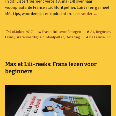
In dit luisterfragment vertelt Anna (14) over haar
woonplaats: de Franse stad Montpellier. Luister en ga mee!
Luisteroefen
Mèt tips, woordenlijst en opdrachten.
Lees verder
→
9 oktober 2017
Franse luisteroefeningen
A1
,
Beginner
,
Frans
,
Luistervaardigheid
,
Montpellier
,
Oefening
De Franse Juf
Max et Lili-reeks: Frans lezen voor
beginners