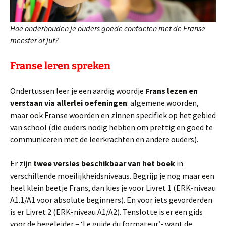
Hoe onderhouden je ouders goede contacten met de Franse
meester of juf?
Franse leren spreken
Ondertussen leer je een aardig woordje
Frans lezen en
verstaan via allerlei oefeningen
: algemene woorden,
maar ook
Franse woorden en zinnen specifiek op het gebied
van school (die ouders nodig hebben om prettig en goed te
communiceren met de leerkrachten en andere ouders).
Er zijn
twee versies beschikbaar van het boek
in
verschillende moeilijkheidsniveaus. Begrijp je nog maar een
heel klein beetje Frans, dan kies je voor Livret 1 (ERK-niveau
A1.1/A1 voor absolute beginners). En voor iets gevorderden
is er Livret 2 (ERK-niveau A1/A2). Tenslotte is er een gids
voor de begeleider – ‘Le guide du formateur’- want de