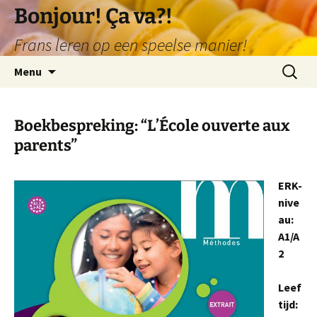
Ga
Bonjour! Ça va?!
naar
Frans leren op een speelse manier!
de
inhoud
Zoeken
Menu
naar:
Boekbespreking: “L’École ouverte aux
parents”
ERK-
nive
au:
A1/A
2
Leef
tijd: