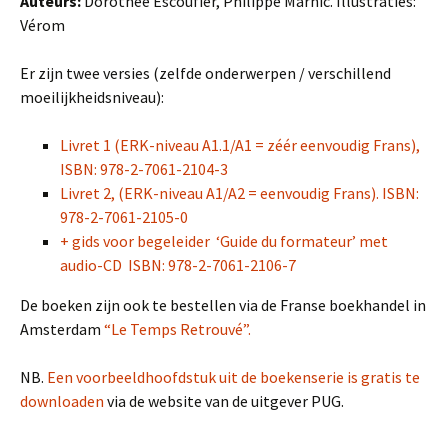
Auteurs:
Dorothéé Escoufier, Philippe Marhic. Illustraties:
Vérom
Er zijn twee versies (zelfde onderwerpen / verschillend
moeilijkheidsniveau):
Livret 1 (ERK-niveau A1.1/A1 = zéér eenvoudig Frans),
ISBN: 978-2-7061-2104-3
Livret 2, (ERK-niveau A1/A2 = eenvoudig Frans). ISBN:
978-2-7061-2105-0
+ gids voor begeleider ‘Guide du formateur’ met
audio-CD ISBN: 978-2-7061-2106-7
De boeken zijn ook te bestellen via de Franse boekhandel in
Amsterdam
“Le Temps Retrouvé”.
NB.
Een voorbeeldhoofdstuk uit de boekenserie is gratis te
downloaden
via de website van de uitgever PUG.