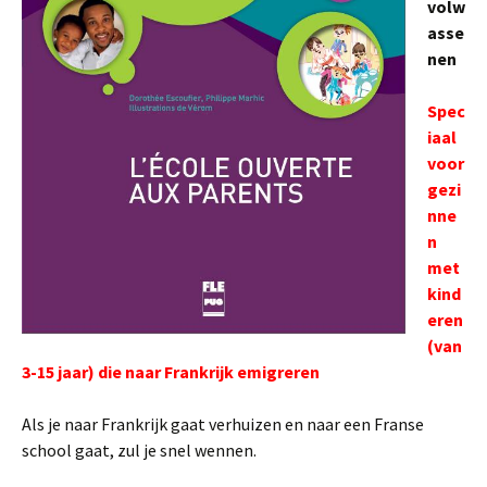
volw
asse
nen
Spec
iaal
voor
gezi
nne
n
met
kind
eren
(van
3-15 jaar) die naar Frankrijk emigreren
Als je naar Frankrijk gaat verhuizen en naar een Franse
school gaat, zul je snel wennen.