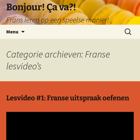
Ga
Bonjour! Ça va?!
naar
Frans leren op een speelse manier!
de
inhoud
Zoeken
Menu
naar:
Categorie archieven: Franse
lesvideo’s
Lesvideo #1: Franse uitspraak oefenen