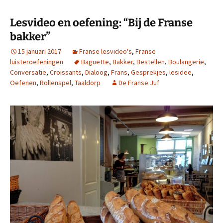
Lesvideo en oefening: “Bij de Franse
bakker”
15 januari 2017
Franse lesvideo's
,
Franse
luisteroefeningen
Baguette
,
Bakker
,
Bestellen
,
Boulangerie
,
Conversatie
,
Croissants
,
Dialoog
,
Frans
,
Gesprekjes
,
lesidee
,
Oefenen
,
Rollenspel
,
Taaldorp
De Franse Juf