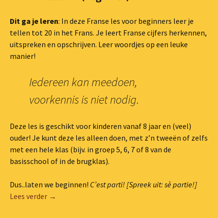
Dit ga je leren
: In deze Franse les voor beginners leer je
tellen tot 20 in het Frans. Je leert Franse cijfers herkennen,
uitspreken en opschrijven. Leer woordjes op een leuke
manier!
Iedereen kan meedoen,
voorkennis is niet nodig.
Deze les is geschikt voor kinderen vanaf 8 jaar en (veel)
ouder! Je kunt deze les alleen doen, met z’n tweeën of zelfs
met een hele klas (bijv. in groep 5, 6, 7 of 8 van de
basisschool of in de brugklas).
Dus..laten we beginnen!
C’est parti! [Spreek uit: sè partie!]
Lesvideo #2: tellen tot 20 in het Frans
Lees verder
→