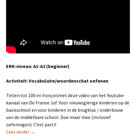
ERK-niveau: A1-A2 (beginner)
Activiteit: Vocabulaire/woordenschat oefenen
Tellen tot 100
en français
met deze video van het Youtube-
kanaal van De Franse Juf. Voor nieuwsgierige kinderen op de
basisschool en voor kinderen in de brugklas / onderbouw
van de middelbare school. Doe maar mee (inclusief
oefeningen). C’est parti!
Lesvideo #3: tellen tot 100 in het Frans
Lees verder
→