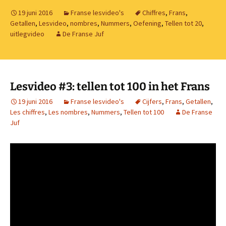
19 juni 2016
Franse lesvideo's
Chiffres
,
Frans
,
Getallen
,
Lesvideo
,
nombres
,
Nummers
,
Oefening
,
Tellen tot 20
,
uitlegvideo
De Franse Juf
Lesvideo #3: tellen tot 100 in het Frans
19 juni 2016
Franse lesvideo's
Cijfers
,
Frans
,
Getallen
,
Les chiffres
,
Les nombres
,
Nummers
,
Tellen tot 100
De Franse
Juf