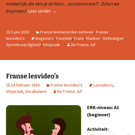
makkelijk; die ken je al!
Alors…on commence?! Zullen we
Lesvideo #1: Franse uitspraak oefenen
beginnen?
Lees verder
→
5 juni 2023
Franse leenwoorden oefenen
,
Franse
lesvideo's
Beginners
,
Fonetiek
,
Frans
,
Klanken
,
Oefeningen
,
Spreekvaardigheid
,
Uitspraak
De Franse Juf
Franse lesvideo’s
14 februari 2018
Franse lesvideo's
Lesvideo's
,
Uitspraak
,
Vocabulaire
De Franse Juf
ERK-niveau: A1
(beginner)
Activiteit: