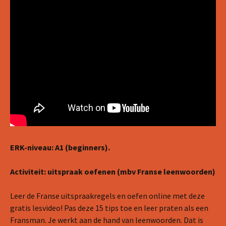
ERK-niveau: A1 (beginners).
Activiteit: uitspraak oefenen (mbv Franse leenwoorden)
Leer de Franse uitspraakregels en oefen online met deze
gratis lesvideo! Pas deze 15 tips toe en leer praten als een
Fransman. Je werkt aan de hand van leenwoorden. Dat is