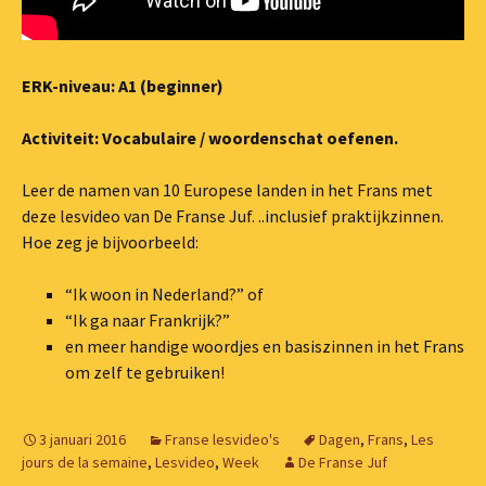
ERK-niveau: A1 (beginner)
Activiteit: Vocabulaire / woordenschat oefenen.
Leer de namen van 10 Europese landen in het Frans met
deze lesvideo van De Franse Juf. ..inclusief praktijkzinnen.
Hoe zeg je bijvoorbeeld:
“Ik woon in Nederland?” of
“Ik ga naar Frankrijk?”
en meer handige woordjes en basiszinnen in het Frans
om zelf te gebruiken!
3 januari 2016
Franse lesvideo's
Dagen
,
Frans
,
Les
jours de la semaine
,
Lesvideo
,
Week
De Franse Juf