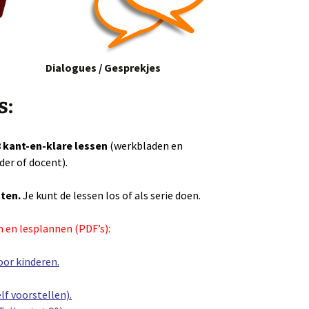
Dialogues / Gesprekjes
s:
 kant-en-klare
lessen
(
werkbladen en
er of docent).
ten.
Je kunt de lessen los of als serie doen.
 en lesplannen (PDF’s):
or kinderen.
lf voorstellen).