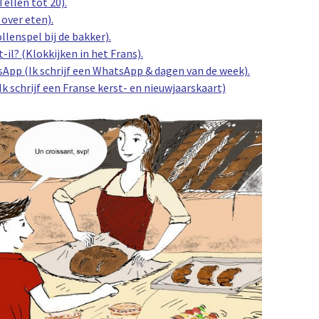
Tellen tot 20).
 over eten).
ollenspel bij de bakker).
t-il? (Klokkijken in het Frans).
sApp (Ik schrijf een WhatsApp & dagen van de week).
Ik schrijf een Franse kerst- en nieuwjaarskaart)