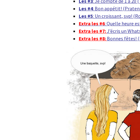
Les #3
: Je compte de 1 à 20 (
Les #4
: Bon appétit! (Praten
Les #5
: Un croissant, svp! (R
Extra les #6
: Quelle heure es
Extra les #7:
J’écris un What
Extra les #8:
Bonnes fêtes! (