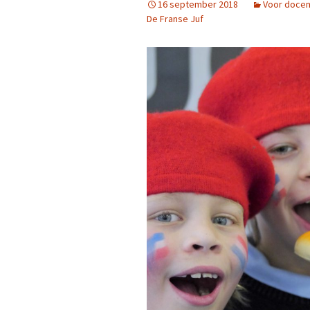
16 september 2018
Voor doce
De Franse Juf
Franse (strip)boeken
Kahoot-quizzen
Les
Slimme leertips
Leenwoord-oefeningen
Les
Links
Les
Les
Les