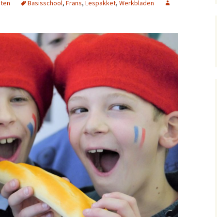
nten
Basisschool
,
Frans
,
Lespakket
,
Werkbladen
 4: Bon appétit!
 5: Un croissant svp!
 6: Quelle heure est-il?
 7: Whatsapp
 8: Joyeux Noël!