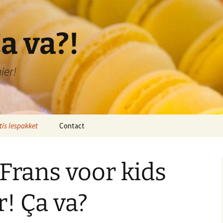
a va?!
ier!
tis lespakket
Contact
lichting lespakket
Frans voor kids
 1: Bonjour!
 2: Je me présente!
r! Ça va?
 3: Je compte de 1-20