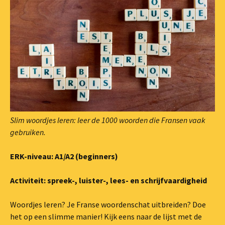
Slim woordjes leren: leer de 1000 woorden die Fransen vaak
gebruiken.
ERK-niveau: A1/A2 (beginners)
Activiteit: spreek-, luister-, lees- en schrijfvaardigheid
Woordjes leren? Je Franse woordenschat uitbreiden? Doe
het op een slimme manier! Kijk eens naar de lijst met de