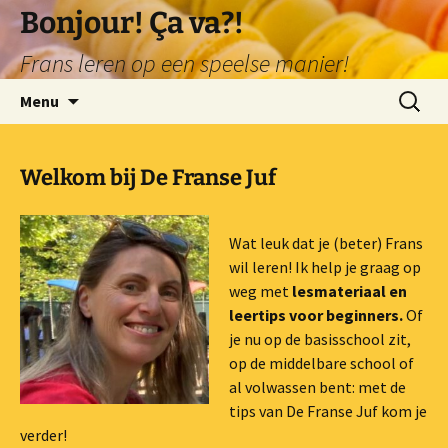
Ga
Bonjour! Ça va?!
naar
Frans leren op een speelse manier!
de
inhoud
Zoeken
Menu
naar:
Welkom bij De Franse Juf
Wat leuk dat je (beter) Frans
wil leren! Ik help je graag op
weg met
lesmateriaal en
leertips voor beginners.
Of
je nu op de basisschool zit,
op de middelbare school of
al volwassen bent: met de
tips van De Franse Juf kom je
verder!