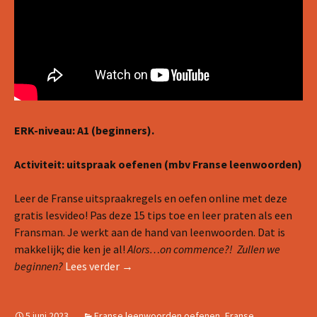
ERK-niveau: A1 (beginners).
Activiteit: uitspraak oefenen (mbv Franse leenwoorden)
Leer de Franse uitspraakregels en oefen online met deze
gratis lesvideo! Pas deze 15 tips toe en leer praten als een
Fransman. Je werkt aan de hand van leenwoorden. Dat is
makkelijk; die ken je al!
Alors…on commence?! Zullen we
Lesvideo #1: Franse uitspraak oefenen
beginnen?
Lees verder
→
5 juni 2023
Franse leenwoorden oefenen
,
Franse