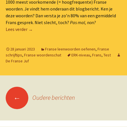
1000 meest voorkomende (= hoogfrequente) Franse
woorden. Je vindt hem onderaan dit blogbericht. Ken je
deze woorden? Dan versta je zo’n 80% van een gemiddeld
Frans gesprek. Niet slecht, toch?
Pas mal, non?
De 1000 meest gebruikte Franse woorden
Lees verder
→
28 januari 2023
Franse leenwoorden oefenen
,
Franse
schrijftips
,
Franse woordenschat
ERK-niveau
,
Frans
,
Test
De Franse Juf
Berichtennavigatie
←
Oudere berichten