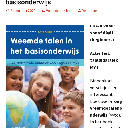
basisonderwijs
2 februari 2023
Voor docenten
Redactie
ERK-niveau:
vanaf A0/A1
(beginners).
Activiteit:
taaldidactiek
MVT
.
Binnenkort
verschijnt een
interessant
boek over
vroeg
vreemdetaleno
nderwijs
(vvto).
In het boek