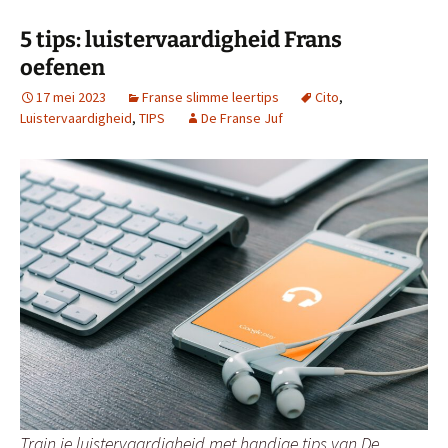
5 tips: luistervaardigheid Frans
oefenen
17 mei 2023
Franse slimme leertips
Cito
,
Luistervaardigheid
,
TIPS
De Franse Juf
Train je luistervaardigheid met handige tips van De