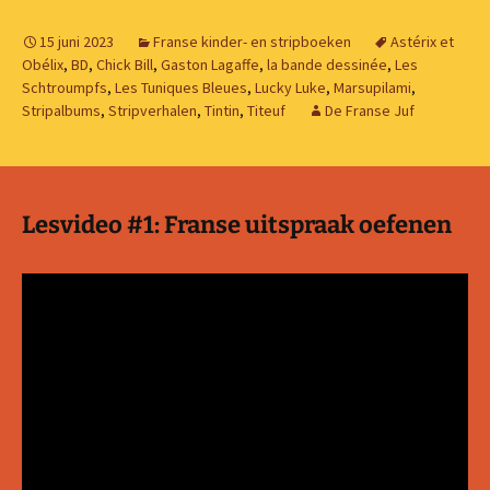
15 juni 2023
Franse kinder- en stripboeken
Astérix et
Obélix
,
BD
,
Chick Bill
,
Gaston Lagaffe
,
la bande dessinée
,
Les
Schtroumpfs
,
Les Tuniques Bleues
,
Lucky Luke
,
Marsupilami
,
Stripalbums
,
Stripverhalen
,
Tintin
,
Titeuf
De Franse Juf
Lesvideo #1: Franse uitspraak oefenen