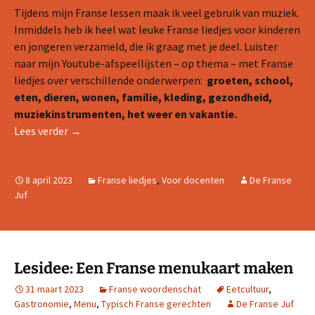
Tijdens mijn Franse lessen maak ik veel gebruik van muziek.
Inmiddels heb ik heel wat leuke Franse liedjes voor kinderen
en jongeren verzameld, die ik graag met je deel. Luister
naar mijn Youtube-afspeellijsten – op thema – met Franse
liedjes over verschillende onderwerpen:
groeten, school,
eten, dieren, wonen, familie, kleding, gezondheid,
muziekinstrumenten, het weer en vakantie.
Franse kinderliedjes gerangschikt per thema
Lees verder
→
8 april 2023
Franse liedjes
,
Voor docenten
De Franse
Juf
Lesidee: Een Franse menukaart maken
31 maart 2023
Franse woordenschat
Eetcultuur
,
Gastronomie
,
Menu
,
Typisch Franse gerechten
De Franse Juf