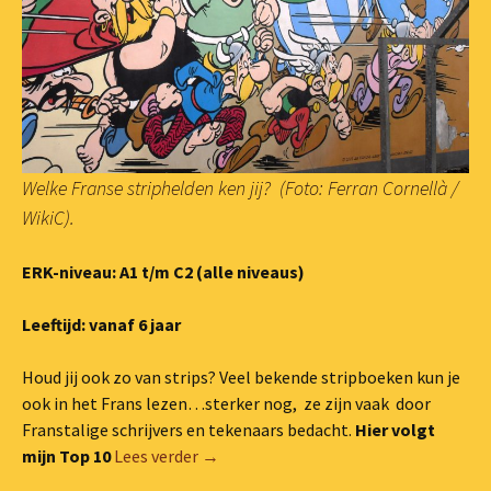
Welke Franse striphelden ken jij? (Foto: Ferran Cornellà /
WikiC).
ERK-niveau: A1 t/m C2 (alle niveaus)
Leeftijd: vanaf 6 jaar
Houd jij ook zo van strips? Veel bekende stripboeken kun je
ook in het Frans lezen…sterker nog, ze zijn vaak door
Franstalige schrijvers en tekenaars bedacht.
Hier volgt
#Top 10 Franse strips
mijn Top 10
Lees verder
→