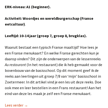
ERK-niveau: A1 (beginner).
Activiteit: Woordjes en wereldburgerschap (Franse
eetcultuur)
.
Leeftijd: 10-14 jaar (groep 7, groep 8, brugklas).
Waaruit bestaat een typisch Franse maaltijd? Hoe lees je
een Franse menukaart? En welke Franse gerechten kun je
daarop vinden? Dit zijn de onderwerpen van de lessenreeks
Au restaurant
(In het restaurant) die ik heb gemaakt voor de
bovenbouw van de basisschool. Op dit moment geef ik de
reeks aan leerlingen uit groep 7/8 van ‘mijn’ basisschool in
Zoetermeer. In dit artikel vind je een les uit deze reeks. Doe
ook mee en leer bestellen in een Frans restaurant! Aan het
eind van deze les maak je zelf een Franse menukaart.
Lesidee: Een Franse menukaart maken
Lees verder
→