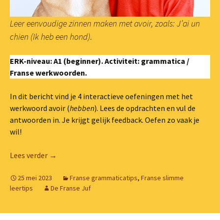
Leer eenvoudige zinnen maken met
avoir
, zoals:
J’ai un
chien
(Ik heb een hond).
ERK-niveau: A1 (beginner).
Activiteit: grammatica /
Franse werkwoorden.
In dit bericht vind je 4 interactieve oefeningen met het
werkwoord avoir (
hebben
). Lees de opdrachten en vul de
antwoorden in. Je krijgt gelijk feedback. Oefen zo vaak je
wil!
Franse werkwoorden oefenen: avoir (hebben)
Lees verder
→
25 mei 2023
Franse grammaticatips
,
Franse slimme
leertips
De Franse Juf