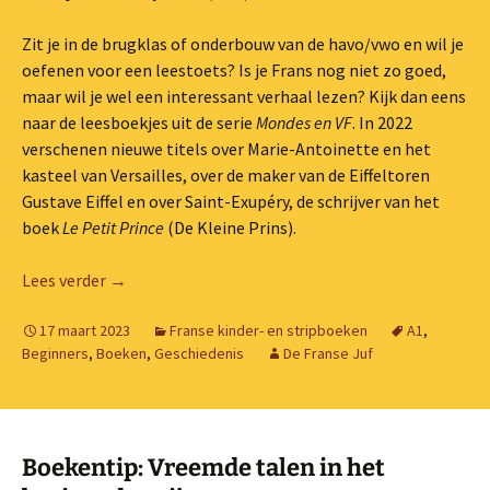
Zit je in de brugklas of onderbouw van de havo/vwo en wil je
oefenen voor een leestoets? Is je Frans nog niet zo goed,
maar wil je wel een interessant verhaal lezen? Kijk dan eens
naar de leesboekjes uit de serie
Mondes en VF
. In 2022
verschenen nieuwe titels over Marie-Antoinette en het
kasteel van Versailles, over de maker van de Eiffeltoren
Gustave Eiffel en over Saint-Exupéry, de schrijver van het
boek
Le Petit Prince
(De Kleine Prins).
Lezen voor beginners: klein boek, grote held
Lees verder
→
17 maart 2023
Franse kinder- en stripboeken
A1
,
Beginners
,
Boeken
,
Geschiedenis
De Franse Juf
Boekentip: Vreemde talen in het