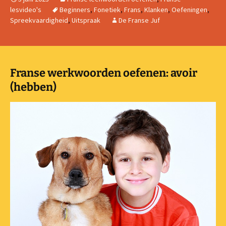
lesvideo's
Beginners
,
Fonetiek
,
Frans
,
Klanken
,
Oefeningen
,
Spreekvaardigheid
,
Uitspraak
De Franse Juf
Franse werkwoorden oefenen: avoir
(hebben)