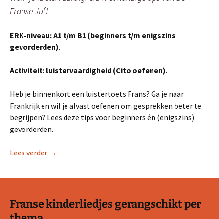
Franse Juf!
ERK-niveau: A1 t/m B1 (beginners t/m enigszins
gevorderden)
.
Activiteit: luistervaardigheid (Cito oefenen)
.
Heb je binnenkort een luistertoets Frans? Ga je naar
Frankrijk en wil je alvast oefenen om gesprekken beter te
begrijpen? Lees deze tips voor beginners én (enigszins)
gevorderden.
5 tips: luistervaardigheid Frans oefenen
Lees verder
→
Franse kinderliedjes gerangschikt per
thema