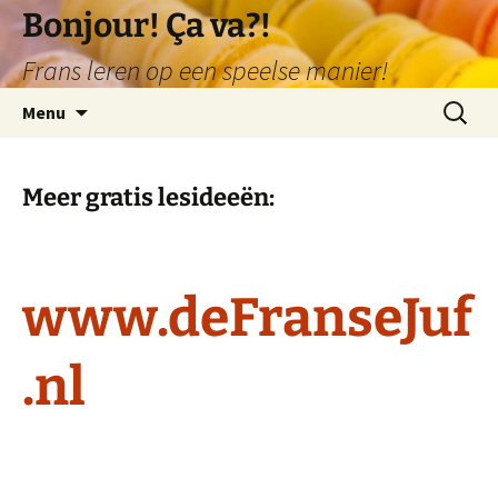
Ga
Bonjour! Ça va?!
naar
Frans leren op een speelse manier!
de
inhoud
Zoeken
Menu
naar:
Meer gratis lesideeën:
www.deFranseJuf
.nl