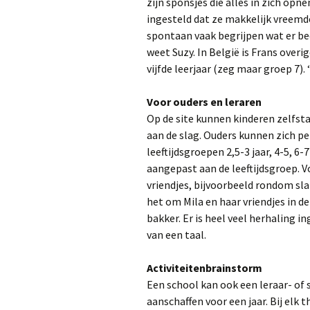
zijn sponsjes die alles in zich opn
ingesteld dat ze makkelijk vreem
spontaan vaak begrijpen wat er bed
weet Suzy. In België is Frans overi
vijfde leerjaar (zeg maar groep 7). 
Voor ouders en leraren
Op de site kunnen kinderen zelfsta
aan de slag. Ouders kunnen zich p
leeftijdsgroepen 2,5-3 jaar, 4-5, 6-7 
aangepast aan de leeftijdsgroep. V
vriendjes, bijvoorbeeld rondom slape
het om Mila en haar vriendjes in d
bakker. Er is heel veel herhaling i
van een taal.
Activiteitenbrainstorm
Een school kan ook een leraar- o
aanschaffen voor een jaar. Bij elk