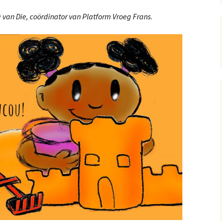
 4: Bon appétit!
a van Die, coördinator van Platform Vroeg Frans
.
 5: Un croissant svp!
 6: Quelle heure est-il?
 7: Whatsapp
 8: Joyeux Noël!