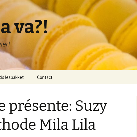
a va?!
ier!
tis lespakket
Contact
lichting lespakket
e présente: Suzy
 1: Bonjour!
 2: Je me présente!
hode Mila Lila
 3: Je compte de 1-20