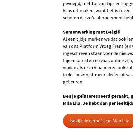
gevoegd, met tal van tips en sugges
keus uit maken, want het is teveel
scholen die zo’n abonnement heb
Samenwerking met België
Al een tijdje merken we dat ook ler
van ons Platform Vroeg Frans (en va
ingeschreven staan voor de nieuws
bijeenkomsten nu vaak online zijn,
vinden als er in Vlaanderen ook z
in de toekomst meer ideeën uitwiss
gebeuren.
Ben je geïnteresseerd geraakt, g
Mila Lila. Je hebt dan per leefti
Bekijk de demo’s van Mila Lila