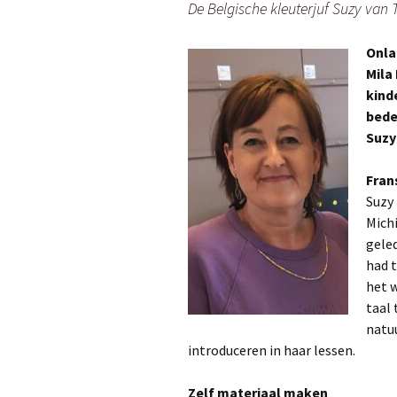
De Belgische kleuterjuf Suzy van 
Onla
Mila
kind
bede
Suzy 
Fran
Suzy 
Michi
geled
had t
het 
taal 
natuu
introduceren in haar lessen.
Zelf materiaal maken