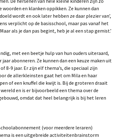
emen. De hersenen van hele kleine kinderen zijn zo
de woorden en klanken oppikken. Ze kunnen dan
oeld wordt en ook later hebben ze daar plezier van’,
gens verplicht op de basisschool, maar pas vanaf het
‘Maar als je dan pas begint, heb je al een stap gemist.’
ndig, met een beetje hulp van hun ouders uiteraard,
er jaar abonneren. Ze kunnen dan een keuze maken uit
of 8-9 jaar. Er zijn elf thema’s, die speciaal zijn
oor de allerkleinsten gaat het om Mila en haar
n of een knuffel die kwijt is. Bij de groteren draait
e wereld en is er bijvoorbeeld een thema over de
ngebouwd, omdat dat heel belangrijk is bij het leren
f schoolabonnement (voor meerdere leraren)
 thema is een uitgebreide activiteitenbrainstorm