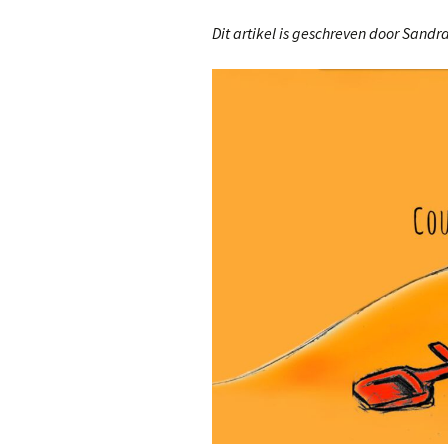
Franse (strip)boeken
Kahoot-quizzen
Les
Dit artikel is geschreven door Sandr
Slimme leertips
Leenwoord-oefeningen
Les
Links
Les
Les
Les