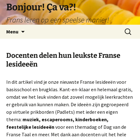
Ga
Bonjour! Ça va?!
naar
Frans leren op een speelse manier!
de
inhoud
Zoeken
Menu
naar:
Docenten delen hun leukste Franse
lesideeën
In dit artikel vind je onze nieuwste Franse lesideeën voor
basisschool en brugklas. Kant-en-klaar en helemaal gratis,
omdat we het leuk vinden dat zoveel mogelijk leerkrachten
er gebruik van kunnen maken. De ideeën zijn gegroepeerd
op virtuele prikborden (Padlets) met ieder een eigen
thema:
muziek, escaperooms, kinderboeken,
feestelijke lesideeën
voor een themadag of Dag van de
Franse Taal en meer. Met dank aan docenten uit het hele