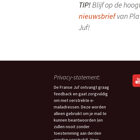
TIP!
Blijf op de hoog
nieuwsbrief
van Pla
Juf!
Privacy-statement:
De Franse Juf ontvangt graag
feedback en gaat zorgvuldig
om met verstrekte e-
mailadressen. Deze worden
alleen gebruikt om je mail te
kunnen beantwoorden (en
zullen nooit zonder
toestemming aan derden
worden verstrekt). Voor