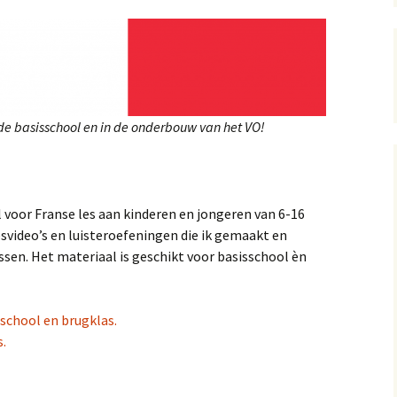
 4: Bon appétit!
 5: Un croissant svp!
 6: Quelle heure est-il?
 de basisschool en in de onderbouw van het VO!
 7: Whatsapp
 8: Joyeux Noël!
al voor Franse les aan kinderen en jongeren van 6-16
lesvideo’s en luisteroefeningen die ik gemaakt en
sen. Het materiaal is geschikt voor basisschool èn
sschool en brugklas.
s.