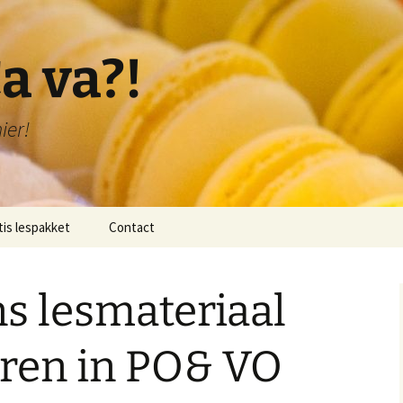
a va?!
ier!
tis lespakket
Contact
lichting lespakket
ns lesmateriaal
 1: Bonjour!
 2: Je me présente!
eren in PO& VO
 3: Je compte de 1-20