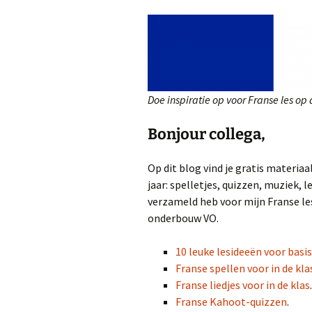
Franse (strip)boeken
Kahoot-quizzen
Les
Slimme leertips
Leenwoord-oefeningen
Les
Links
Les
Doe inspiratie op voor Franse les op
Les
Bonjour collega,
Les
Op dit blog vind je gratis materia
jaar: spelletjes, quizzen, muziek, 
verzameld heb voor mijn Franse les
onderbouw VO.
10 leuke lesideeën voor basi
Franse spellen voor in de kla
Franse liedjes voor in de klas
.
Franse Kahoot-quizzen
.