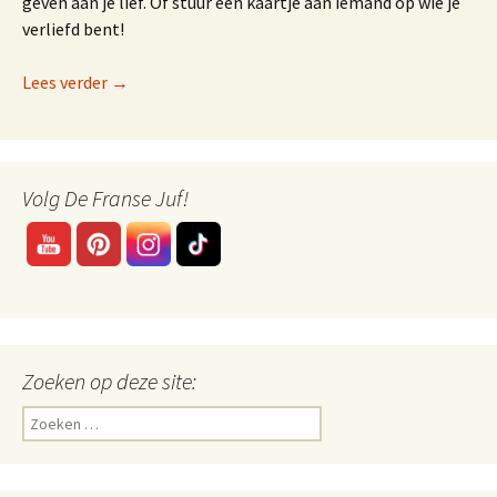
geven aan je lief. Of stuur een kaartje aan iemand op wie je
verliefd bent!
Valentijnsdag in het Frans
Lees verder
→
Volg De Franse Juf!
Zoeken op deze site:
Zoeken
naar: