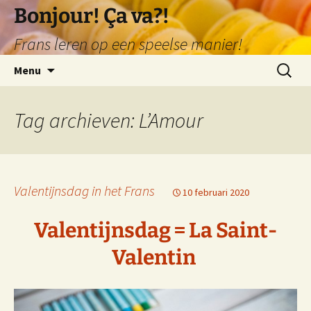
Ga
Bonjour! Ça va?!
naar
Frans leren op een speelse manier!
de
inhoud
Zoeken
Menu
naar:
Tag archieven: L’Amour
Valentijnsdag in het Frans
10 februari 2020
Valentijnsdag = La Saint-
Valentin