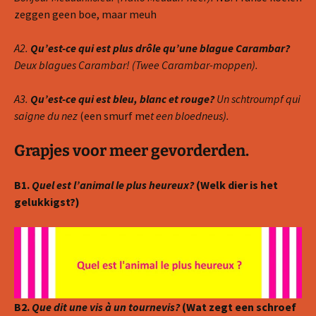
zeggen geen boe, maar meuh
A2.
Qu’est-ce qui est plus drôle qu’une blague Carambar?
Deux blagues Carambar! (Twee Carambar-moppen).
A3.
Qu’est-ce qui est bleu, blanc
e
t rouge?
Un schtroumpf qui
saigne du nez
(een smurf me
t een bloedneus).
Grapjes voor meer gevorderden.
B1.
Quel est l’animal le plus heureux?
(Welk dier is het
gelukkigst?)
B2.
Que dit une vis à un tournevis?
(Wat zegt een schroef