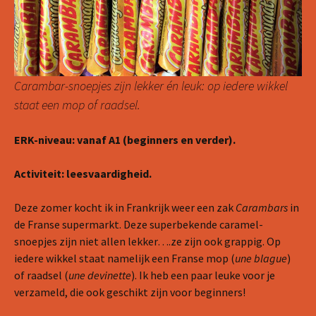
Carambar-snoepjes zijn lekker én leuk: op iedere wikkel
staat een mop of raadsel.
ERK-niveau: vanaf A1 (beginners en verder).
Activiteit: leesvaardigheid.
Deze zomer kocht ik in Frankrijk weer een zak
Carambars
in
de Franse supermarkt. Deze superbekende caramel-
snoepjes zijn niet allen lekker….ze zijn ook grappig. Op
iedere wikkel staat namelijk een Franse mop (
une blague
)
of raadsel (
une devinette
). Ik heb een paar leuke voor je
verzameld, die ook geschikt zijn voor beginners!