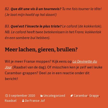
B2.
Que dit une vis à un tournevis?
Tu me fais tourner la tête!
(Je laat mijn hoofd op hol slaan!)
B3.
Quel est l’insecte le plus triste?
Le cafard (de kakkerlak).
NB. Le cafard heeft twee betekenissen in het Frans: kakkerlak
én een sombere bui hebben).
Meer lachen, gieren, brullen?
Wil je meer Franse moppen? Kijk eens op
La Devinette du
Jour
(Raadsel van de dag). Of misschien ken je zelf wel leuke
Carambar-grappen? Deel ze in een reactie onder dit
bericht!
3 september 2020
Uncategorized
Carambar
,
Grapje
,
Raadsel
De Franse Juf