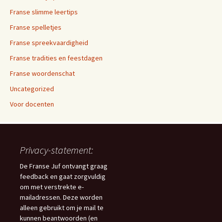
Franse slimme leertips
Franse spelletjes
Franse spreekvaardigheid
Franse tradities en feestdagen
Franse woordenschat
Uncategorized
Voor docenten
Privacy-statement:
De Franse Juf ontvangt graag
feedback en gaat zorgvuldig
om met verstrekte e-
mailadressen. Deze worden
alleen gebruikt om je mail te
kunnen beantwoorden (en