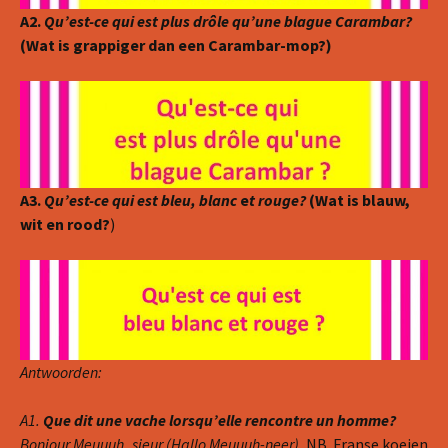
A2.
Qu’est-ce qui est plus drôle qu’une blague Carambar?
(Wat is grappiger dan een Carambar-mop?)
A3.
Qu’est-ce qui est bleu, blanc
e
t rouge?
(Wat is blauw,
wit en rood?
)
Antwoorden:
A1.
Que dit une vache lorsqu’elle rencontre un homme?
Bonjour Meuuuh..sieur (Hallo Meuuuh-neer).
NB. Franse koeien