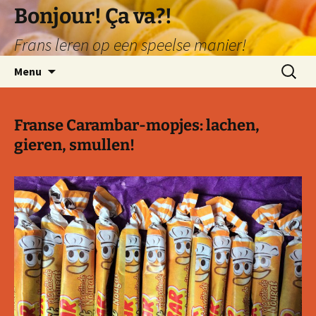
Ga
Bonjour! Ça va?!
naar
Frans leren op een speelse manier!
de
inhoud
Zoeken
Menu
naar:
Franse Carambar-mopjes: lachen,
gieren, smullen!