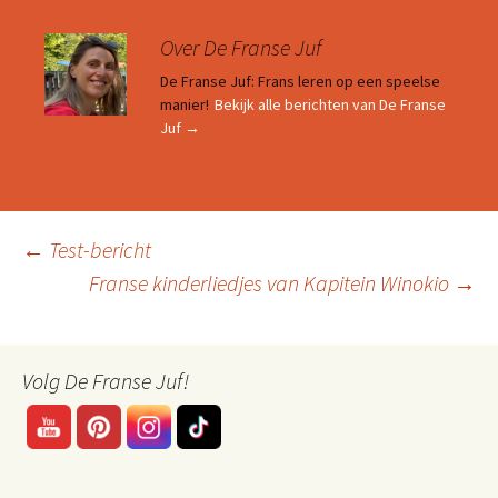
Over De Franse Juf
De Franse Juf: Frans leren op een speelse
manier!
Bekijk alle berichten van De Franse
Juf
→
Berichtnavigatie
←
Test-bericht
Franse kinderliedjes van Kapitein Winokio
→
Volg De Franse Juf!