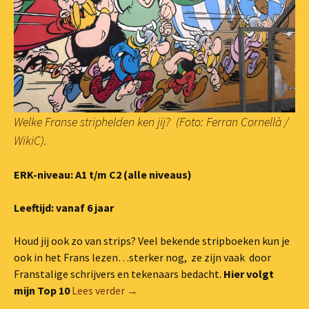
Welke Franse striphelden ken jij? (Foto: Ferran Cornellà /
WikiC).
ERK-niveau: A1 t/m C2 (alle niveaus)
Leeftijd: vanaf 6 jaar
Houd jij ook zo van strips? Veel bekende stripboeken kun je
ook in het Frans lezen…sterker nog, ze zijn vaak door
Franstalige schrijvers en tekenaars bedacht.
Hier volgt
#Top 10 Franse strips
mijn Top 10
Lees verder
→