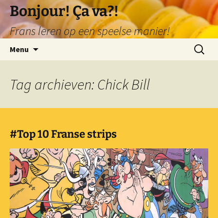
Ga
Bonjour! Ça va?!
naar
Frans leren op een speelse manier!
de
inhoud
Zoeken
Menu
naar:
Tag archieven: Chick Bill
#Top 10 Franse strips