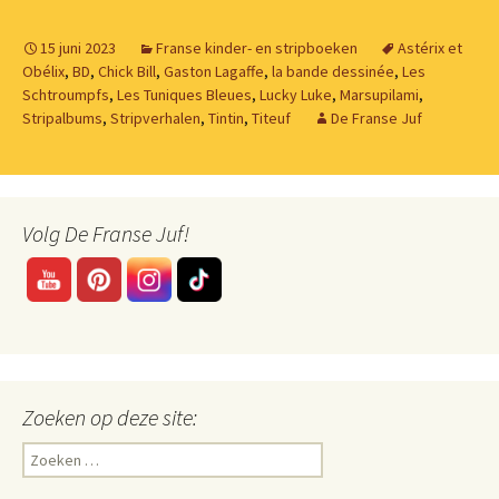
15 juni 2023
Franse kinder- en stripboeken
Astérix et
Obélix
,
BD
,
Chick Bill
,
Gaston Lagaffe
,
la bande dessinée
,
Les
Schtroumpfs
,
Les Tuniques Bleues
,
Lucky Luke
,
Marsupilami
,
Stripalbums
,
Stripverhalen
,
Tintin
,
Titeuf
De Franse Juf
Volg De Franse Juf!
Zoeken op deze site:
Zoeken
naar: