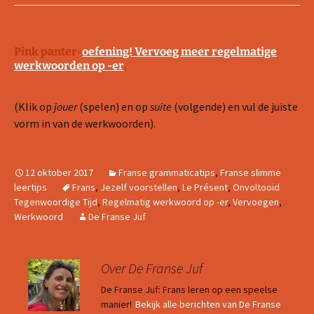
Pink panter-
oefening! Vervoeg meer regelmatige
werkwoorden op -er
.
(Klik op
jouer
(spelen) en op
suite
(volgende) en vul de juiste
vorm in van de werkwoorden).
12 oktober 2017
Franse grammaticatips
,
Franse slimme
leertips
Frans
,
Jezelf voorstellen
,
Le Présent
,
Onvoltooid
Tegenwoordige Tijd
,
Regelmatig werkwoord op -er
,
Vervoegen
,
Werkwoord
De Franse Juf
Over De Franse Juf
De Franse Juf: Frans leren op een speelse
manier!
Bekijk alle berichten van De Franse