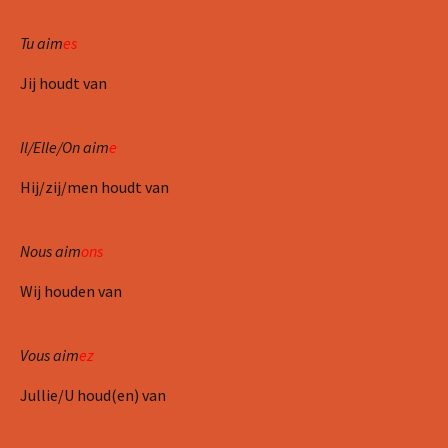
Tu aim
es
Jij houdt van
Il/Elle/On aim
e
Hij/zij/men houdt van
Nous aim
ons
Wij houden van
Vous aim
ez
Jullie/U houd(en) van