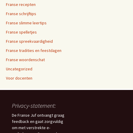
Franse recepten
Franse schrijftips
Franse slimme leertips
Franse spelletjes
Franse spreekvaardigheid
Franse tradities en feestdagen
Franse woordenschat
Uncategorized
Voor docenten
Privacy-statement:
De Franse Juf ontvangt graag
feedback en gaat zorgvuldig
om met verstrekte e-