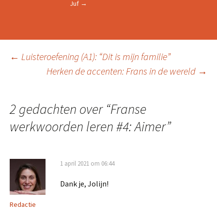
Juf
→
Berichtnavigatie
←
Luisteroefening (A1): “Dit is mijn familie”
Herken de accenten: Frans in de wereld
→
2 gedachten over “
Franse
werkwoorden leren #4: Aimer
”
1 april 2021 om 06:44
Dank je, Jolijn!
Redactie