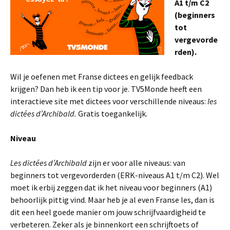
A1 t/m C2
(beginners
tot
vergevorde
rden).
Wil je oefenen met Franse dictees en gelijk feedback
krijgen? Dan heb ik een tip voor je. TV5Monde heeft een
interactieve site met dictees voor verschillende niveaus:
les
dictées d’Archibald.
Gratis toegankelijk.
Niveau
Les dictées d’Archibald
zijn er voor alle niveaus: van
beginners tot vergevorderden (ERK-niveaus A1 t/m C2). Wel
moet ik erbij zeggen dat ik het niveau voor beginners (A1)
behoorlijk pittig vind. Maar heb je al even Franse les, dan is
dit een heel goede manier om jouw schrijfvaardigheid te
verbeteren. Zeker als je binnenkort een schrijftoets of