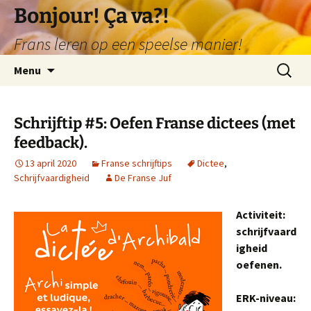
Ga
Bonjour! Ça va?!
naar
Frans leren op een speelse manier!
de
inhoud
Zoeken
Menu
naar:
Schrijftip #5: Oefen Franse dictees (met
feedback).
13 april 2020
Franse schrijftips
Dictee
,
Schrijfvaardigheid
De Franse Juf
Activiteit:
schrijfvaard
igheid
oefenen.
ERK-niveau: