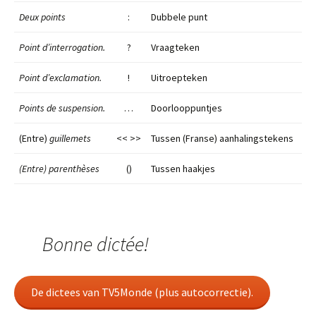
Deux points
:
Dubbele punt
Point d’interrogation.
?
Vraagteken
Point d’exclamation.
!
Uitroepteken
Points de suspension.
…
Doorlooppuntjes
(Entre)
guillemets
<< >>
Tussen (Franse) aanhalingstekens
(Entre) parenthèses
()
Tussen haakjes
Bonne dictée!
De dictees van TV5Monde (plus autocorrectie).