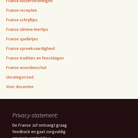
Franse luisteroefeningen
Franse recepten
Franse schrijftips
Franse slimme leertips
Franse spelletjes
Franse spreekvaardigheid
Franse tradities en feestdagen
Franse woordenschat
Uncategorized
Voor docenten
Privacy-statement:
De Franse Juf ontvangt graag
feedback en gaat zorgvuldig