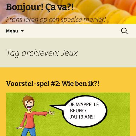
Ga
Bonjour! Ça va?!
naar
Frans leren op een speelse manier!
de
inhoud
Zoeken
Menu
naar:
Tag archieven: Jeux
Voorstel-spel #2: Wie ben ik?!