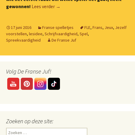
Voorstel-spel #2: Wie ben ik?!
gewonnen!
Lees verder
→
17 juni 2016
Franse spelletjes
FLE
,
Frans
,
Jeux
,
Jezelf
voorstellen
,
lesidee
,
Schrijfvaardigheid
,
Spel
,
Spreekvaardigheid
De Franse Juf
Volg De Franse Juf!
Zoeken op deze site:
Zoeken