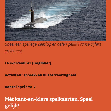
Speel een spelletje Zeeslag en oefen gelijk Franse cijfers
en letters!
ERK-niveau: A1 (Beginner)
Activiteit: spreek- en luistervaardigheid
Aantal spelers: 2
Mèt kant-en-klare spelkaarten. Speel
gelijk!