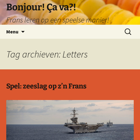
Ga
Bonjour! Ça va?!
naar
Frans leren op een speelse manier!
de
inhoud
Zoeken
Menu
naar:
Tag archieven: Letters
Spel: zeeslag op z’n Frans