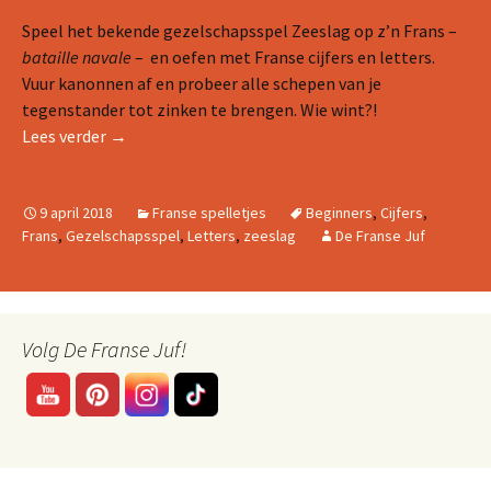
Speel het bekende gezelschapsspel Zeeslag op z’n Frans –
bataille navale
– en oefen met Franse cijfers en letters.
Vuur kanonnen af en probeer alle schepen van je
tegenstander tot zinken te brengen. Wie wint?!
Spel: zeeslag op z’n Frans
Lees verder
→
9 april 2018
Franse spelletjes
Beginners
,
Cijfers
,
Frans
,
Gezelschapsspel
,
Letters
,
zeeslag
De Franse Juf
Volg De Franse Juf!