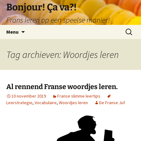
Ga
Bonjour! Ça va?!
naar
Frans leren op een speelse manier!
de
inhoud
Zoeken
Menu
naar:
Tag archieven: Woordjes leren
Al rennend Franse woordjes leren.
10 november 2019
Franse slimme leertips
Leerstrategie
,
Vocabulaire
,
Woordjes leren
De Franse Juf