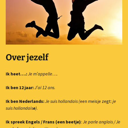
Over jezelf
Ik heet….:
Je m’appelle….
Ik ben 12 jaar:
J’ai 12 ans
.
Ik ben Nederlands:
Je suis hollandais (
een meisje zegt:
je
suis hollandais
e
)
.
Ik spreek Engels / Frans (een beetje)
: Je parle anglais /
Je