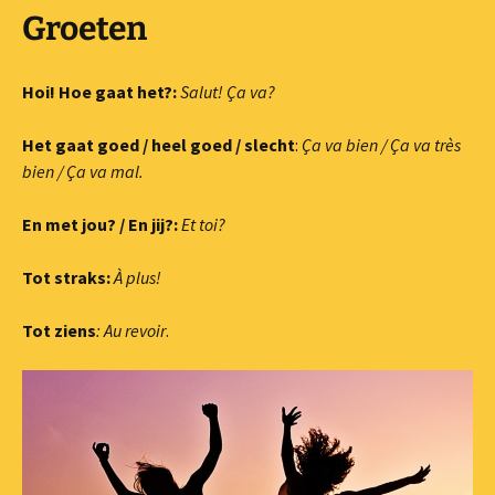
Groeten
Hoi! Hoe gaat het?:
Salut! Ça va?
Het gaat goed / heel goed / slecht
:
Ça va bien /
Ça va
très
bien /
Ça va
mal.
En met jou? / En jij?:
Et toi?
Tot straks:
À plus!
Tot ziens
: Au revoir
.