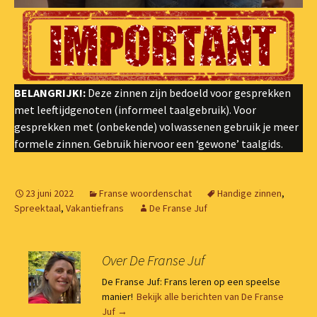
BELANGRIJK!:
Deze zinnen zijn bedoeld voor gesprekken
met leeftijdgenoten (informeel taalgebruik). Voor
gesprekken met (onbekende) volwassenen gebruik je meer
formele zinnen. Gebruik hiervoor een ‘gewone’ taalgids.
23 juni 2022
Franse woordenschat
Handige zinnen
,
Spreektaal
,
Vakantiefrans
De Franse Juf
Over De Franse Juf
De Franse Juf: Frans leren op een speelse
manier!
Bekijk alle berichten van De Franse
Juf
→