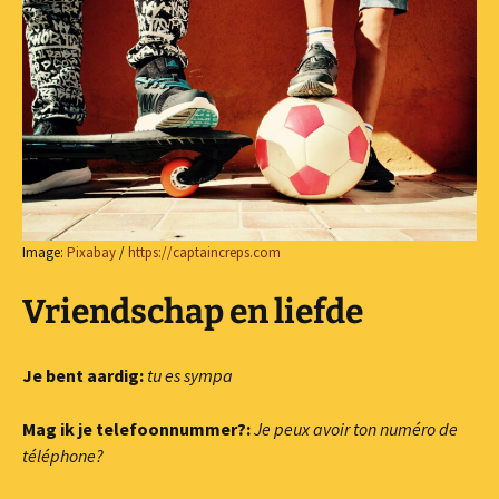
Image:
Pixabay
/
https://captaincreps.com
Vriendschap en liefde
Je bent aardig:
tu es sympa
Mag ik je telefoonnummer?:
Je peux avoir ton numéro de
téléphone?