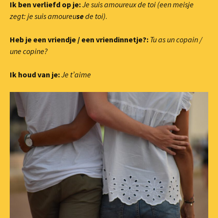
Ik ben verliefd op je:
Je suis amoureux de toi (een meisje
zegt: je suis amoureu
se
de toi)
.
Heb je een vriendje / een vriendinnetje?:
Tu as un copain /
une copine?
Ik houd van je:
Je t’aime