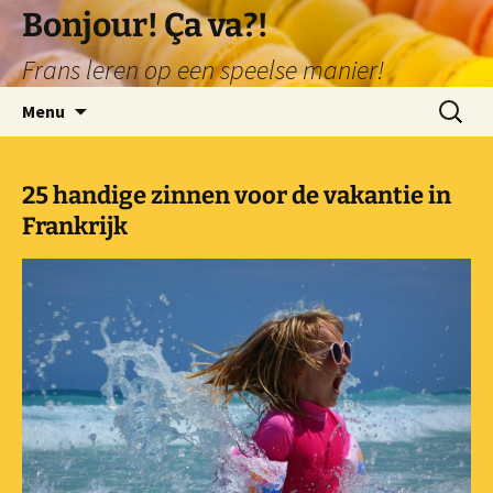
Ga
Bonjour! Ça va?!
naar
Frans leren op een speelse manier!
de
inhoud
Zoeken
Menu
naar:
25 handige zinnen voor de vakantie in
Frankrijk