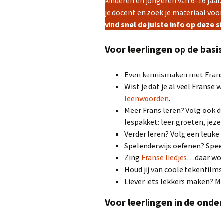
kinderen en jongeren van 6-16 jaar.
je docent en zoek je materiaal voo
vind snel de juiste info op deze s
Voor leerlingen op de basis
Even kennismaken met Frans
Wist je dat je al veel Frans
leenwoorden
.
Meer Frans leren? Volg ook 
lespakket: leer groeten, jeze
Verder leren? Volg een leuke
Spelenderwijs oefenen? Spe
Zing
Franse liedjes
…daar word
Houd jij van coole tekenfilm
Liever iets lekkers maken? 
Voor leerlingen in de onde