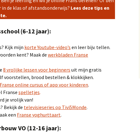
 Ben je leerling en wil je online Frans oefenen? Of ben
r in de klas of afstandsonderwijs?
Lees deze tips en
ite.
school (6-12 jaar):
? Kijk mijn
korte Youtube-video’s
en leer bijv. tellen.
e woorden kent? Maak de
werkbladen Franse
de
8 vrolijke lessen voor beginners
uit mijn gratis
lf voorstellen, brood bestellen & klokkijken.
Franse online cursus of app voor kinderen
.
el Franse
spelletjes
.
 je vrolijk van!
s? Bekijk de
televisieseries op Tivi5Monde
.
Maak een
Franse yoghurttaart
.
rbouw VO (12-16 jaar):