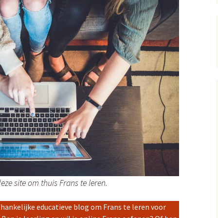
 4: Bon appétit!
 5: Un croissant svp!
 6: Quelle heure est-il?
 7: Whatsapp
 8: Joyeux Noël!
eze site om thuis Frans te leren.
fhankelijke educatieve blog om Frans te leren voor