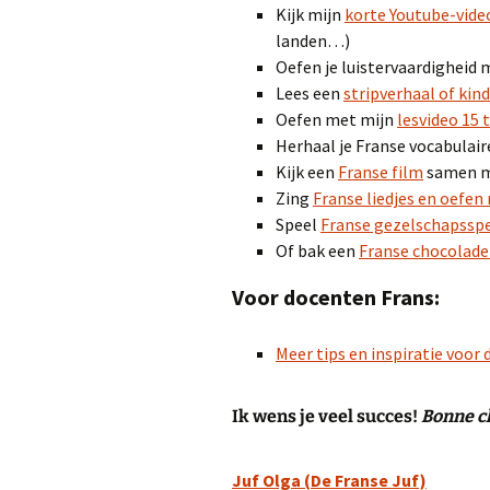
Kijk mijn
korte Youtube-vide
landen…)
Oefen je luistervaardigheid
Lees een
stripverhaal of kin
Oefen met mijn
lesvideo 15 
Herhaal je Franse vocabulai
Kijk een
Franse film
samen me
Zing
Franse liedjes en oefe
Speel
Franse gezelschapsspe
Of bak een
Franse chocolade
Voor docenten Frans:
Meer tips en inspiratie voor
Ik wens je veel succes!
Bonne c
Juf Olga (De Franse Juf)