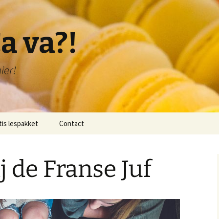
a va?!
ier!
tis lespakket
Contact
lichting lespakket
 de Franse Juf
 1: Bonjour!
 2: Je me présente!
 3: Je compte de 1-20