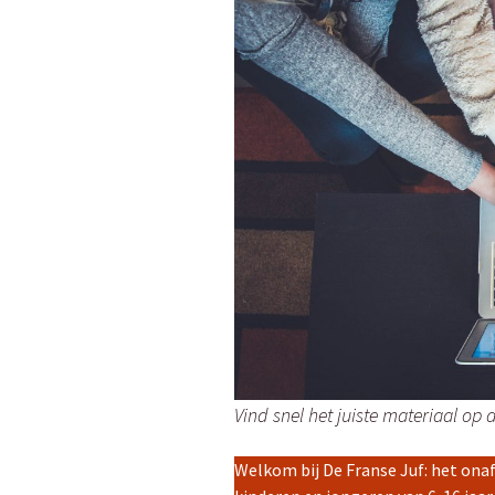
Franse (strip)boeken
Kahoot-quizzen
Les
Slimme leertips
Leenwoord-oefeningen
Les
Links
Les
Les
Les
Vind snel het juiste materiaal op d
Welkom bij De Franse Juf: het ona