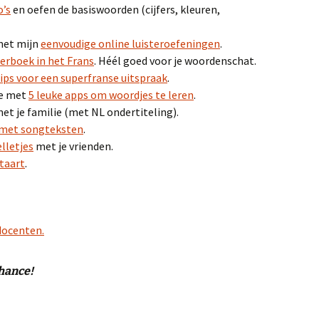
o’s
en oefen de basiswoorden (cijfers, kleuren,
 met mijn
eenvoudige online luisteroefeningen
.
derboek in het Frans
. Héél goed voor je woordenschat.
tips voor een superfranse uitspraak
.
re met
5 leuke apps om woordjes te leren
.
t je familie (met NL ondertiteling).
n met songteksten
.
lletjes
met je vrienden.
taart
.
 docenten.
hance!