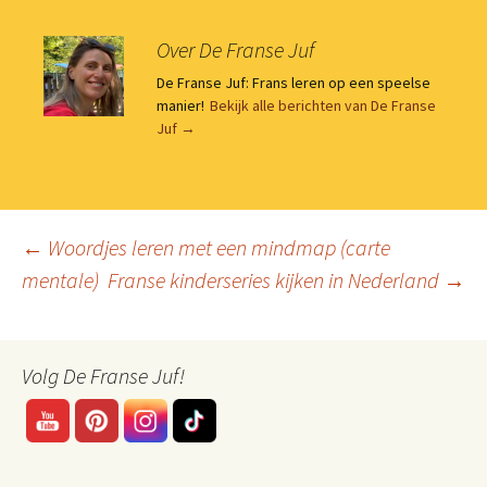
Over De Franse Juf
De Franse Juf: Frans leren op een speelse
manier!
Bekijk alle berichten van De Franse
Juf
→
Berichtnavigatie
←
Woordjes leren met een mindmap (carte
mentale)
Franse kinderseries kijken in Nederland
→
Volg De Franse Juf!