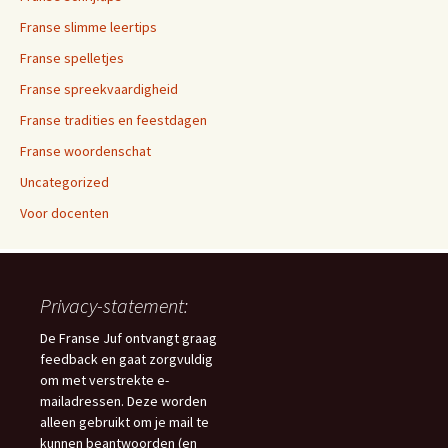
Franse slimme leertips
Franse spelletjes
Franse spreekvaardigheid
Franse tradities en feestdagen
Franse woordenschat
Uncategorized
Voor docenten
Privacy-statement:
De Franse Juf ontvangt graag
feedback en gaat zorgvuldig
om met verstrekte e-
mailadressen. Deze worden
alleen gebruikt om je mail te
kunnen beantwoorden (en