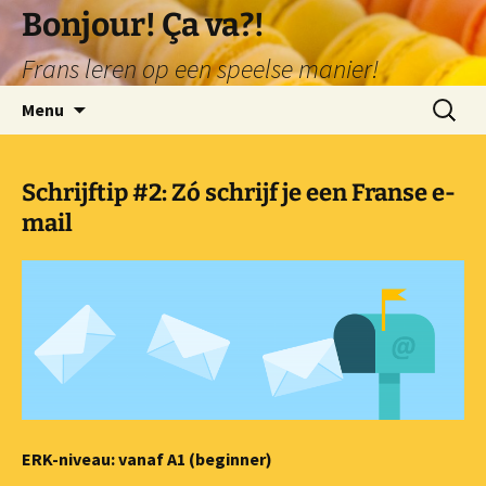
Ga
Bonjour! Ça va?!
naar
Frans leren op een speelse manier!
de
inhoud
Zoeken
Menu
naar:
Schrijftip #2: Zó schrijf je een Franse e-
mail
ERK-niveau: vanaf A1 (beginner)