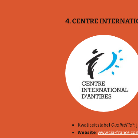
4. CENTRE INTERNATI
Kwaliteitslabel
QualitéFle
*: j
Website
:
www.cia-france.co