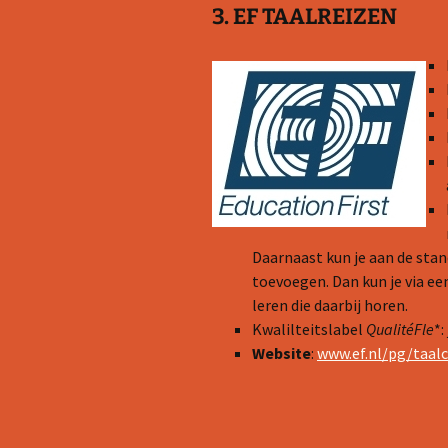
3. EF TAALREIZEN
Daarnaast kun je aan de stan
toevoegen. Dan kun je via een
leren die daarbij horen.
Kwalilteitslabel
QualitéFle
*: 
Website
:
www.ef.nl/pg/taalc