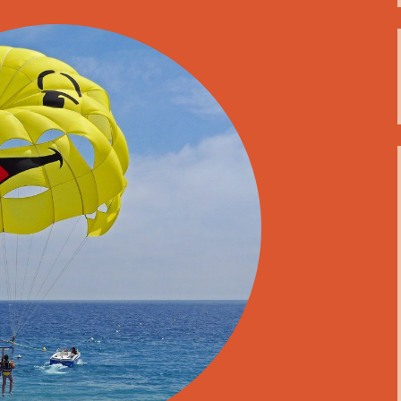
 4: Bon appétit!
 5: Un croissant svp!
 6: Quelle heure est-il?
 7: Whatsapp
 8: Joyeux Noël!