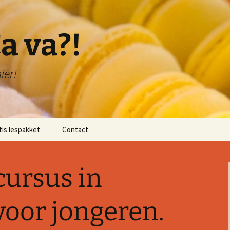
a va?!
ier!
tis lespakket
Contact
lichting lespakket
cursus in
 1: Bonjour!
 2: Je me présente!
voor jongeren.
 3: Je compte de 1-20