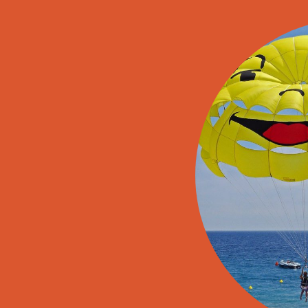
Franse (strip)boeken
Kahoot-quizzen
Les
Slimme leertips
Leenwoord-oefeningen
Les
Links
Les
Les
Les