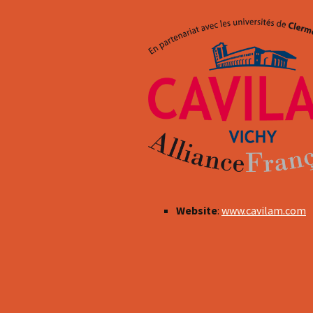
Website
:
www.cavilam.com