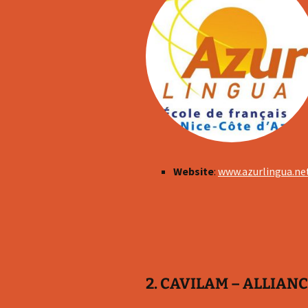
Website
:
www.azurlingua.ne
2. CAVILAM – ALLIAN