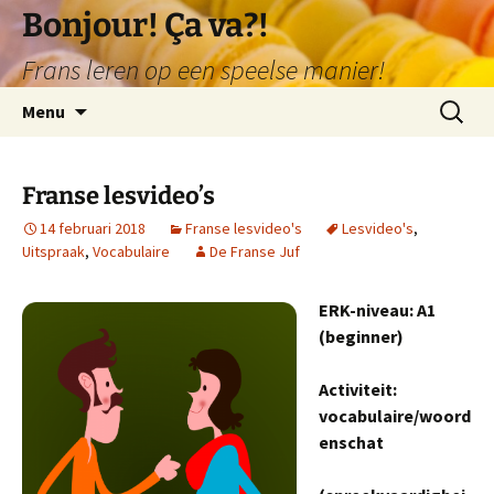
Ga
Bonjour! Ça va?!
naar
Frans leren op een speelse manier!
de
inhoud
Zoeken
Menu
naar:
Franse lesvideo’s
14 februari 2018
Franse lesvideo's
Lesvideo's
,
Uitspraak
,
Vocabulaire
De Franse Juf
ERK-niveau: A1
(beginner)
Activiteit:
vocabulaire/woord
enschat