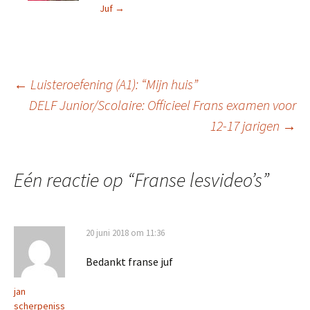
Juf
→
Berichtnavigatie
←
Luisteroefening (A1): “Mijn huis”
DELF Junior/Scolaire: Officieel Frans examen voor
12-17 jarigen
→
Eén reactie op “
Franse lesvideo’s
”
20 juni 2018 om 11:36
Bedankt franse juf
jan
scherpeniss