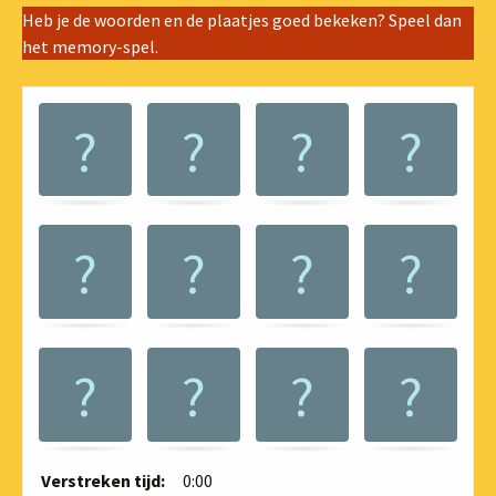
Heb je de woorden en de plaatjes goed bekeken? Speel dan
het memory-spel.
G
.
.
e
h
e
u
g
e
n
s
p
e
l
.
V
i
Verstreken tijd:
0:00