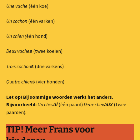
Une vache
(één koe)
Un cochon
(één varken)
Un chien (
één hond)
Deux vache
(twee koeien)
s
Trois cochon
(drie varkens)
s
Quatre chien
(vier honden)
s
Let op! Bij sommige woorden werkt het anders.
Bijvoorbeeld:
Un chev
(één paard)
Deux chev
(twee
al
aux
paarden).
TIP! Meer Frans voor