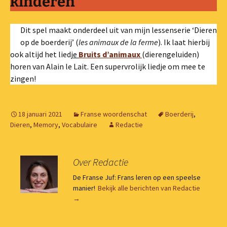
kinderen
Dit spel maakt onderdeel uit van mijn lessenserie ‘Dieren
op de boerderij’ (
les animaux de la ferme
). Ik laat hierbij
ook altijd het liedj
e
Bruits d’animaux
(dierengeluiden)
horen van Alain le Lait. Een supervrolijk liedje om mee te
zingen!
18 januari 2021
Franse woordenschat
Boerderij
,
Dieren
,
Memory
,
Vocabulaire
Redactie
Over Redactie
De Franse Juf: Frans leren op een speelse
manier!
Bekijk alle berichten van Redactie
→