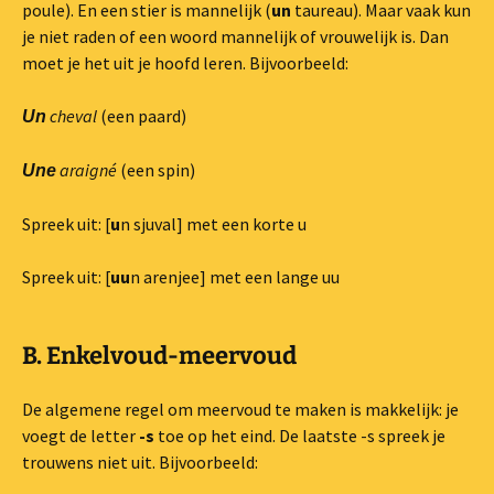
poule). En een stier is mannelijk (
un
taureau). Maar vaak kun
a
je niet raden of een woord mannelijk of vrouwelijk is. Dan
a
moet je het uit je hoofd leren. Bijvoorbeeld:
r
t
cheval
(een paard)
e
Un
n
.
araigné
(een spin)
Une
Spreek uit: [
u
n sjuval] met een korte u
Spreek uit: [
uu
n arenjee] met een lange uu
B. Enkelvoud-meervoud
De algemene regel om meervoud te maken is makkelijk: je
voegt de letter
-s
toe op het eind. De laatste -s spreek je
trouwens niet uit. Bijvoorbeeld: