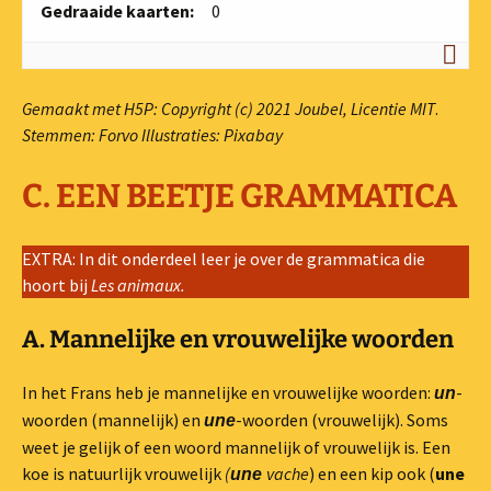
n
Gedraaide kaarten:
0
d
d
e
o
Gemaakt met H5P: Copyright (c) 2021 Joubel, Licentie MIT
.
v
Stemmen: Forvo
Illustraties: Pixabay
e
r
C. EEN BEETJE GRAMMATICA
e
e
EXTRA: In dit onderdeel leer je over de grammatica die
n
hoort bij
Les animaux.
k
o
A. Mannelijke en vrouwelijke woorden
m
e
In het Frans heb je mannelijke en vrouwelijke woorden:
-
un
n
woorden (mannelijk) en
-woorden (vrouwelijk). Soms
une
d
weet je gelijk of een woord mannelijk of vrouwelijk is. Een
e
koe is natuurlijk vrouwelijk
(
vache
) en een kip ook (
une
k
une