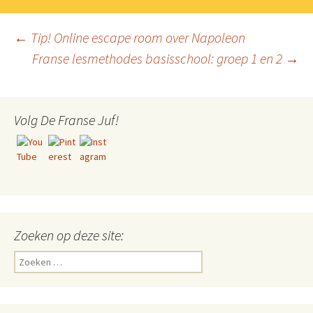
Berichtnavigatie
←
Tip! Online escape room over Napoleon
Franse lesmethodes basisschool: groep 1 en 2
→
Volg De Franse Juf!
Zoeken op deze site:
Zoeken
naar: