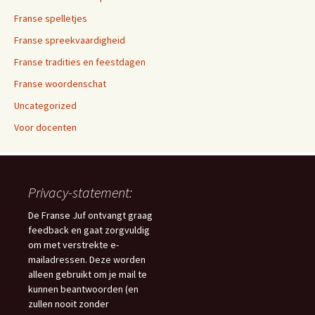
Franse spelletjes
Franse spreekvaardigheid
Franse tradities en feestdagen
Franse woordenschat
Uncategorized
Voor docenten
Privacy-statement:
De Franse Juf ontvangt graag
feedback en gaat zorgvuldig
om met verstrekte e-
mailadressen. Deze worden
alleen gebruikt om je mail te
kunnen beantwoorden (en
zullen nooit zonder