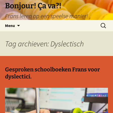
Ga
Bonjour! Ça va?!
naar
Frans leren op een speelse manier!
de
inhoud
Zoeken
Menu
naar:
Tag archieven: Dyslectisch
Gesproken schoolboeken Frans voor
dyslectici.