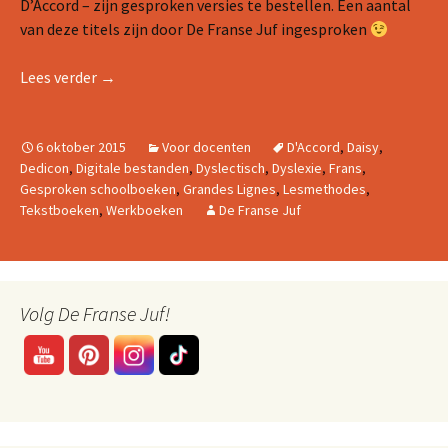
D’Accord – zijn gesproken versies te bestellen. Een aantal
van deze titels zijn door De Franse Juf ingesproken
Gesproken schoolboeken Frans voor dyslectici.
Lees verder
→
6 oktober 2015
Voor docenten
D'Accord
,
Daisy
,
Dedicon
,
Digitale bestanden
,
Dyslectisch
,
Dyslexie
,
Frans
,
Gesproken schoolboeken
,
Grandes Lignes
,
Lesmethodes
,
Tekstboeken
,
Werkboeken
De Franse Juf
Volg De Franse Juf!