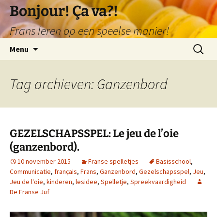
Ga
Bonjour! Ça va?!
naar
Frans leren op een speelse manier!
de
inhoud
Zoeken
Menu
naar:
Tag archieven: Ganzenbord
GEZELSCHAPSSPEL: Le jeu de l’oie
(ganzenbord).
10 november 2015
Franse spelletjes
Basisschool
,
Communicatie
,
français
,
Frans
,
Ganzenbord
,
Gezelschapsspel
,
Jeu
,
Jeu de l'oie
,
kinderen
,
lesidee
,
Spelletje
,
Spreekvaardigheid
De Franse Juf