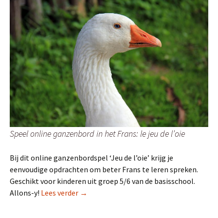
Speel online ganzenbord in het Frans: le jeu de l’oie
Bij dit online ganzenbordspel ‘Jeu de l’oie’ krijg je
eenvoudige opdrachten om beter Frans te leren spreken.
Geschikt voor kinderen uit groep 5/6 van de basisschool.
GEZELSCHAPSSPEL: Le jeu de l’oie (ganze
Allons-y!
Lees verder
→