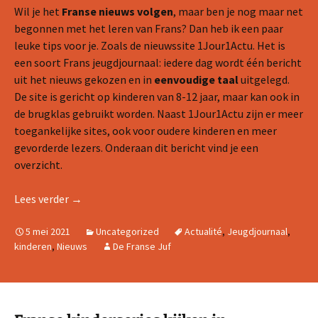
Wil je het
Franse nieuws volgen
, maar ben je nog maar net
begonnen met het leren van Frans? Dan heb ik een paar
leuke tips voor je. Zoals de nieuwssite 1Jour1Actu. Het is
een soort Frans jeugdjournaal: iedere dag wordt één bericht
uit het nieuws gekozen en in
eenvoudige taal
uitgelegd.
De site is gericht op kinderen van 8-12 jaar, maar kan ook in
de brugklas gebruikt worden. Naast 1Jour1Actu zijn er meer
toegankelijke sites, ook voor oudere kinderen en meer
gevorderde lezers. Onderaan dit bericht vind je een
overzicht.
1Jour1Actu: Franse nieuwssite voor kinderen
Lees verder
→
5 mei 2021
Uncategorized
Actualité
,
Jeugdjournaal
,
kinderen
,
Nieuws
De Franse Juf