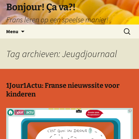
Ga
Bonjour! Ça va?!
naar
Frans leren op een speelse manier!
de
inhoud
Zoeken
Menu
naar:
Tag archieven: Jeugdjournaal
1Jour1Actu: Franse nieuwssite voor
kinderen