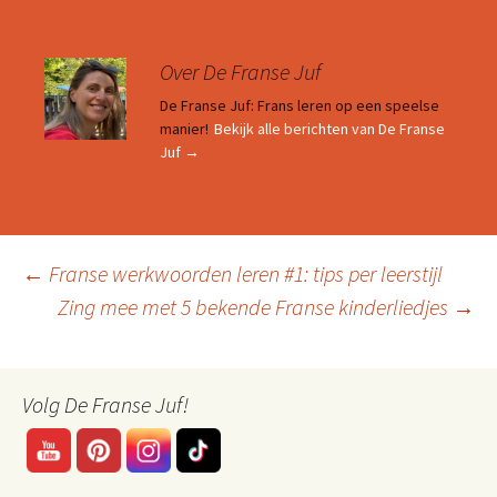
Over De Franse Juf
De Franse Juf: Frans leren op een speelse
manier!
Bekijk alle berichten van De Franse
Juf
→
Berichtnavigatie
←
Franse werkwoorden leren #1: tips per leerstijl
Zing mee met 5 bekende Franse kinderliedjes
→
Volg De Franse Juf!