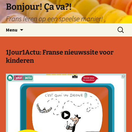
Ga
Bonjour! Ça va?!
naar
Frans leren op een speelse manier!
de
inhoud
Zoeken
Menu
naar:
1Jour1Actu: Franse nieuwssite voor
kinderen