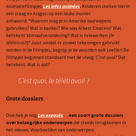
animatiefilmpjes
Les infos animées
.
Kinderen stellen hierin
een vraag en krijgen op een leuke manier
antwoord: “Waarom mag je in Amerika vuurwapens
gebruiken? Wat is kanker? Wie was Albert Einstein? Wat
betekent klimaatverandering? Wat is telewerken (
le
télétravail
)? Juist omdat er zoveel tekeningen gebruikt
worden in de filmpjes, begrijp je de woorden ook sneller! De
filmpjes beginnen standaard met de vraag:
C’est quoi?
Dat
betekent: Wat is dat?
C’est quoi, le télétravail ?
Grote dossiers
Ook heb je nog
Les exposés
.
…
een soort grote dossiers
over belangrijke onderwerpen
die steeds terugkomen in
het nieuws. Voorbeelden van onderwerpen: