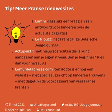
Tip! Meer Franse nieuwssites
Lumni
: dagelijks een vraag en een
antwoord voor kinderen over de
actualiteit (gratis)
Le Niouzz
:
het Franstalige Belgische
Jeugdjournaal.
Actujour.fr
:
met nieuwsberichten die je kunt
aanpassen aan je eigen niveau. Ben je beginner? Kies
dan voor niveau A1.
Lemurdelapresse.com
: tenslotte is er nog een
website – niet speciaal gericht op kinderen trouwens
– met dagelijks de voorpagina’s van veel Franse
kranten.
5 mei 2021
Uncategorized
Actualité
,
Jeugdjournaal
,
kinderen
,
Nieuws
De Franse Juf