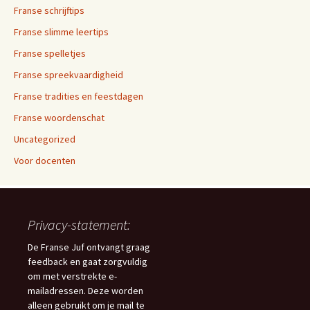
Franse schrijftips
Franse slimme leertips
Franse spelletjes
Franse spreekvaardigheid
Franse tradities en feestdagen
Franse woordenschat
Uncategorized
Voor docenten
Privacy-statement:
De Franse Juf ontvangt graag
feedback en gaat zorgvuldig
om met verstrekte e-
mailadressen. Deze worden
alleen gebruikt om je mail te