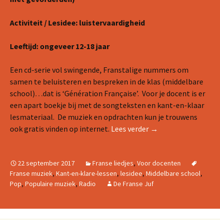
Activiteit / Lesidee: luistervaardigheid
Leeftijd: ongeveer 12-18 jaar
Een cd-serie vol swingende, Franstalige nummers om
samen te beluisteren en bespreken in de klas (middelbare
school)…dat is ‘Génération Française’. Voor je docent is er
een apart boekje bij met de songteksten en kant-en-klaar
lesmateriaal. De muziek en opdrachten kun je trouwens
Franse liedjes met w
ook gratis vinden op internet.
Lees verder
→
22 september 2017
Franse liedjes
,
Voor docenten
Franse muziek
,
Kant-en-klare-lessen
,
lesidee
,
Middelbare school
,
Pop
,
Populaire muziek
,
Radio
De Franse Juf