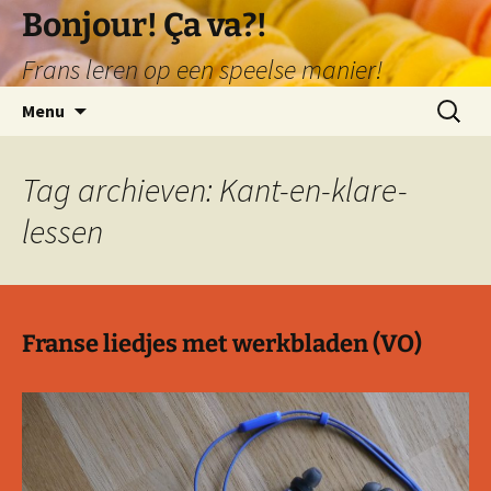
Ga
Bonjour! Ça va?!
naar
Frans leren op een speelse manier!
de
inhoud
Zoeken
Menu
naar:
Tag archieven: Kant-en-klare-
lessen
Franse liedjes met werkbladen (VO)