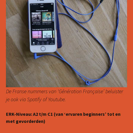
De Franse nummers van ‘Génération Française’ beluister
je ook via Spotify of Youtube.
ERK-Niveau: A2 t/m C1 (van ‘ervaren beginners’ tot en
met gevorderden)