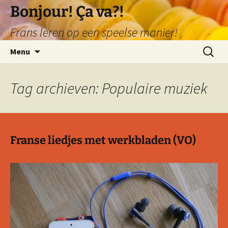
Ga
Bonjour! Ça va?!
naar
Frans leren op een speelse manier!
de
inhoud
Zoeken
Menu
naar:
Tag archieven: Populaire muziek
Franse liedjes met werkbladen (VO)