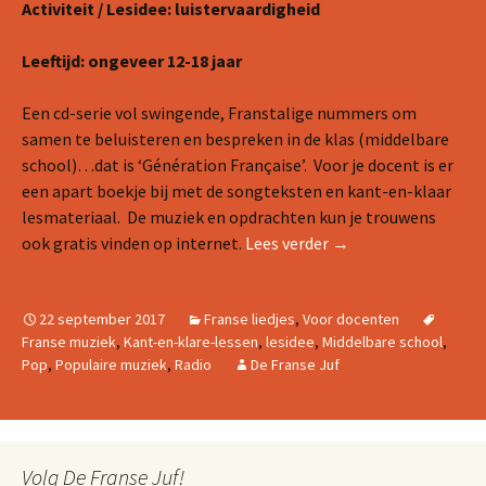
Activiteit / Lesidee: luistervaardigheid
Leeftijd: ongeveer 12-18 jaar
Een cd-serie vol swingende, Franstalige nummers om
samen te beluisteren en bespreken in de klas (middelbare
school)…dat is ‘Génération Française’. Voor je docent is er
een apart boekje bij met de songteksten en kant-en-klaar
lesmateriaal. De muziek en opdrachten kun je trouwens
Franse liedjes met w
ook gratis vinden op internet.
Lees verder
→
22 september 2017
Franse liedjes
,
Voor docenten
Franse muziek
,
Kant-en-klare-lessen
,
lesidee
,
Middelbare school
,
Pop
,
Populaire muziek
,
Radio
De Franse Juf
Volg De Franse Juf!