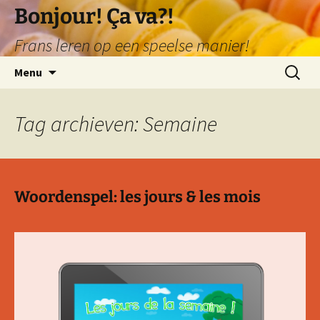
Ga
Bonjour! Ça va?!
naar
Frans leren op een speelse manier!
de
inhoud
Zoeken
Menu
naar:
Tag archieven: Semaine
Woordenspel: les jours & les mois