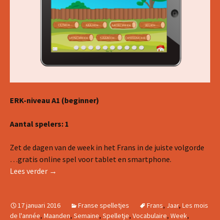
ERK-niveau A1 (beginner)
Aantal spelers: 1
Zet de dagen van de week in het Frans in de juiste volgorde
…gratis online spel voor tablet en smartphone.
Woordenspel: les jours & les mois
Lees verder
→
17 januari 2016
Franse spelletjes
Frans
,
Jaar
,
Les mois
de l'année
,
Maanden
,
Semaine
,
Spelletje
,
Vocabulaire
,
Week
,