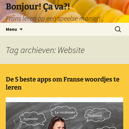
Ga
Bonjour! Ça va?!
naar
Frans leren op een speelse manier!
de
inhoud
Zoeken
Menu
naar:
Tag archieven: Website
De 5 beste apps om Franse woordjes te
leren