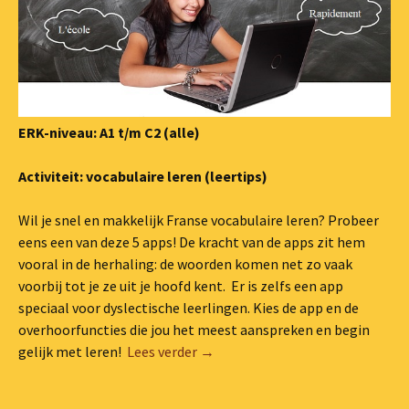
ERK-niveau: A1 t/m C2 (alle)
Activiteit: vocabulaire leren (leertips)
Wil je snel en makkelijk Franse vocabulaire leren? Probeer
eens een van deze 5 apps! De kracht van de apps zit hem
vooral in de herhaling: de woorden komen net zo vaak
voorbij tot je ze uit je hoofd kent. Er is zelfs een app
speciaal voor dyslectische leerlingen. Kies de app en de
overhoorfuncties die jou het meest aanspreken en begin
De 5 beste apps om Franse woordj
gelijk met leren!
Lees verder
→