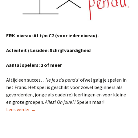
ERK-niveau: A1 t/m C2 (voor ieder niveau).
Activiteit / Lesidee: Schrijfvaardigheid
Aantal spelers: 2 of meer
Altijd een succes….’
le jeu du pendu’
ofwel galgje spelen in
het Frans. Het spel is geschikt voor zowel beginners als
gevorderden, jonge als oude(re) leerlingen en voor kleine
en grote groepen.
Allez! On joue?!
Spelen maar!
Spel: le pendu (galgje)
Lees verder
→