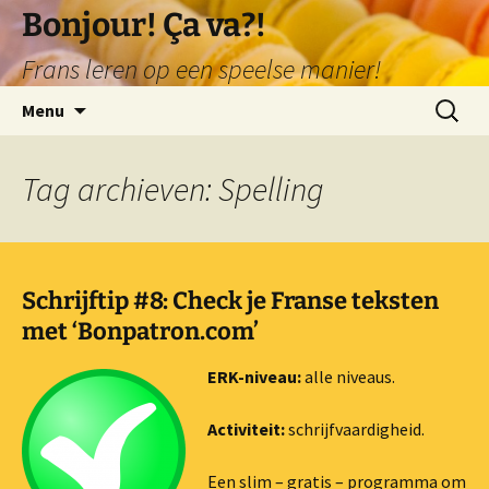
Ga
Bonjour! Ça va?!
naar
Frans leren op een speelse manier!
de
inhoud
Zoeken
Menu
naar:
Tag archieven: Spelling
Schrijftip #8: Check je Franse teksten
met ‘Bonpatron.com’
ERK-niveau:
alle niveaus.
Activiteit:
schrijfvaardigheid.
Een slim – gratis – programma om