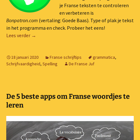
je Franse teksten te controleren
en verbeteren is
Bonpatron.com
(vertaling: Goede Baas). Type of plak je tekst
in het programma en check. Probeer het eens!
Schrijftip #8: Check je Franse teksten met ‘Bonpat
Lees verder
→
18 januari 2020
Franse schrijftips
grammatica
,
Schrijfvaardigheid
,
Spelling
De Franse Juf
De 5 beste apps om Franse woordjes te
leren