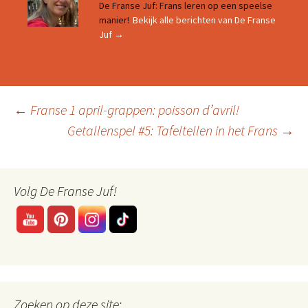
De Franse Juf: Frans leren op een speelse
manier!
Bekijk alle berichten van De Franse
Juf
→
Berichtnavigatie
←
Franse 1 april-grappen: poisson d’avril!
Getallenspel #5: Tafeltellen in het Frans
→
Volg De Franse Juf!
Zoeken op deze site: