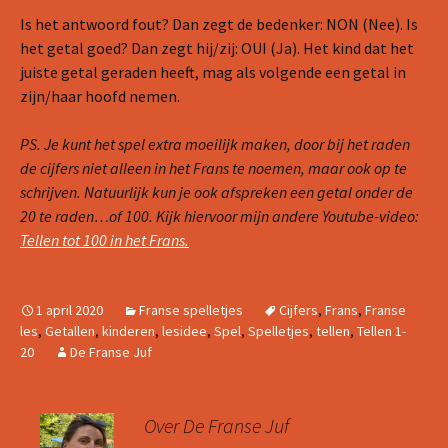
Is het antwoord fout? Dan zegt de bedenker: NON (Nee). Is
het getal goed? Dan zegt hij/zij: OUI (Ja). Het kind dat het
juiste getal geraden heeft, mag als volgende een getal in
zijn/haar hoofd nemen.
PS. Je kunt het spel extra moeilijk maken, door bij het raden
de cijfers niet alleen in het Frans te noemen, maar ook op te
schrijven. Natuurlijk kun je ook afspreken een getal onder de
20 te raden…of 100.
Kijk hiervoor mijn andere Youtube-video:
Tellen tot 100 in het Frans.
1 april 2020
Franse spelletjes
Cijfers
,
Frans
,
Franse
les
,
Getallen
,
kinderen
,
lesidee
,
Spel
,
Spelletjes
,
tellen
,
Tellen 1-
20
De Franse Juf
Over De Franse Juf