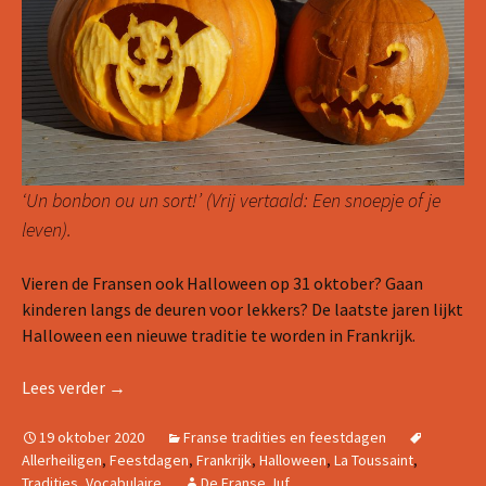
‘Un bonbon ou un sort!’ (Vrij vertaald: Een snoepje of je
leven).
Vieren de Fransen ook Halloween op 31 oktober? Gaan
kinderen langs de deuren voor lekkers? De laatste jaren lijkt
Halloween een nieuwe traditie te worden in Frankrijk.
Halloween in Frankrijk: een nieuwe traditie?
Lees verder
→
19 oktober 2020
Franse tradities en feestdagen
Allerheiligen
,
Feestdagen
,
Frankrijk
,
Halloween
,
La Toussaint
,
Tradities
,
Vocabulaire
De Franse Juf