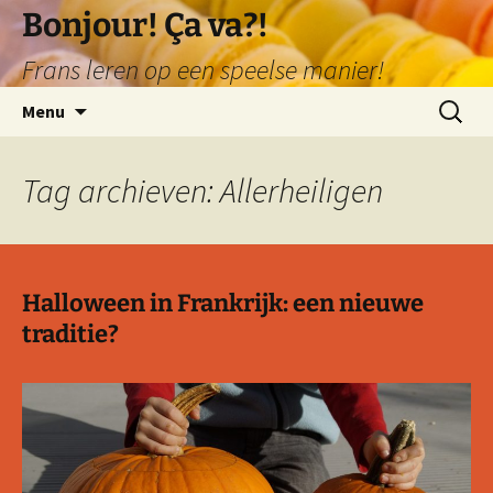
Ga
Bonjour! Ça va?!
naar
Frans leren op een speelse manier!
de
inhoud
Zoeken
Menu
naar:
Tag archieven: Allerheiligen
Halloween in Frankrijk: een nieuwe
traditie?