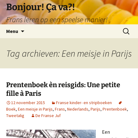
Ga
Bonjour! Ça va?!
naar
Frans leren op een speelse manier!
de
inhoud
Zoeken
Menu
naar:
Tag archieven: Een meisje in Parijs
Prentenboek èn reisgids: Une petite
fille à Paris
12 november 2015
Franse kinder- en stripboeken
Boek
,
Een meisje in Parijs
,
Frans
,
Nederlands
,
Parijs
,
Prentenboek
,
Tweetalig
De Franse Juf
Een