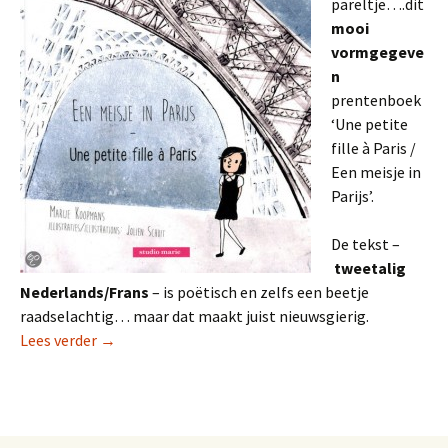
pareltje….dit
mooi
vormgegeve
n
prentenboek
‘Une petite
fille à Paris /
Een meisje in
Parijs’.
De tekst –
tweetalig
Nederlands/Frans
– is poëtisch en zelfs een beetje
raadselachtig… maar dat maakt juist nieuwsgierig.
Prentenboek èn reisgids: Une petite fille à Paris
Lees verder
→