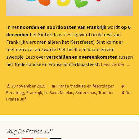
In
het
noorden en noordoosten van Frankrijk
wordt
op 6
december
het Sinterklaasfeest gevierd (in de rest van
Frankrijk viert men alleen het Kerstfeest). Sint komt er
met een ezel en Zwarte Piet heeft een baard en een
zweepje. Lees over
verschillen en overeenkomsten
tussen
Het AB
het Nederlandse en Franse Sinterklaasfeest.
Lees verder
→
29 november 2019
Franse tradities en feestdagen
Feestdag
,
Frankrijk
,
Le Saint Nicolas
,
Sinterklaas
,
Tradities
De
Franse Juf
Volg De Franse Juf!