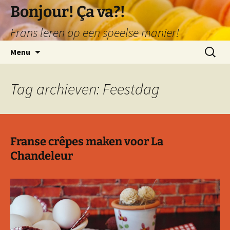
Ga
Bonjour! Ça va?!
naar
Frans leren op een speelse manier!
de
inhoud
Zoeken
Menu
naar:
Tag archieven: Feestdag
Franse crêpes maken voor La
Chandeleur