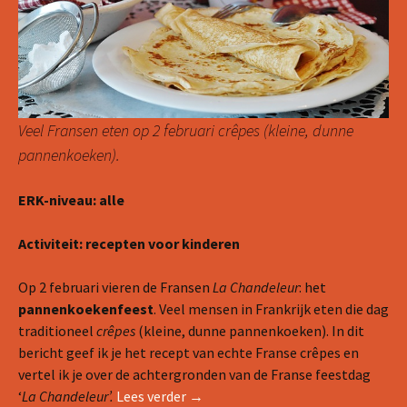
Veel Fransen eten op 2 februari crêpes (kleine, dunne
pannenkoeken).
ERK-niveau: alle
Activiteit: recepten voor kinderen
Op 2 februari vieren de Fransen
La Chandeleur
: het
pannenkoekenfeest
. Veel mensen in Frankrijk eten die dag
traditioneel
crêpes
(kleine, dunne pannenkoeken). In dit
bericht geef ik je het recept van echte Franse crêpes en
vertel ik je over de achtergronden van de Franse feestdag
Franse crêpes maken voor La Chan
‘
La Chandeleur’.
Lees verder
→