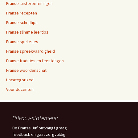
Franse luisteroefeningen
Franse recepten
Franse schrijftips
Franse slimme leertips
Franse spelletjes
Franse spreekvaardigheid
Franse tradities en feestdagen
Franse woordenschat
Uncategorized
Voor docenten
Privacy-statement:
De Franse Juf ontvangt graag
feedback en gaat zorgvuldig