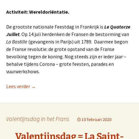
Activiteit: Wereldoriëntatie.
De grootste nationale Feestdag in Frankrijk is
Le Quatorze
Juillet
. Op 14 juli herdenken de Fransen de bestorming van
La Bastille
(gevangenis in Parijs) uit 1789. Daarmee begon
de Franse revolutie: de grote opstand van de Franse
bevolking tegen de koning. Nog steeds zijn er ieder jaar –
behalve tijdens Corona – grote feesten, parades en
vuurwerkshows.
Dé Franse feestdag van het jaar: 14 juillet (14 juli)
Lees verder
→
Valentijnsdag in het Frans
10 februari 2020
Valentijnsdag = La Saint-