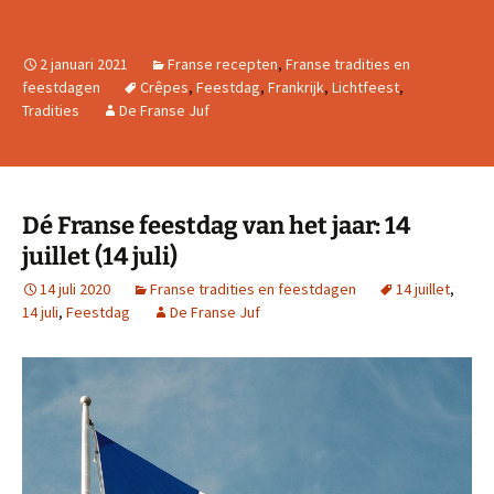
2 januari 2021
Franse recepten
,
Franse tradities en
feestdagen
Crêpes
,
Feestdag
,
Frankrijk
,
Lichtfeest
,
Tradities
De Franse Juf
Dé Franse feestdag van het jaar: 14
juillet (14 juli)
14 juli 2020
Franse tradities en feestdagen
14 juillet
,
14 juli
,
Feestdag
De Franse Juf