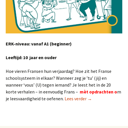
ERK-niveau: vanaf A1 (beginner)
Leeftijd: 10 jaar en ouder
Hoe vieren Fransen hun verjaardag? Hoe zit het Franse
schoolsysteem in elkaar? Wanneer zeg je ’tu’ (jij) en
wanneer ‘vous’ (U) tegen iemand? Je leest het in de 20
korte verhalen – in eenvoudig Frans –
mèt opdrachten o
m
Korte Franse verhalen
je leesvaardigheid te oefenen.
Lees verder
→