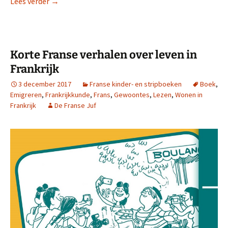
Franse Kahoot-quizzen voor beginners
Lees verder
→
Korte Franse verhalen over leven in
Frankrijk
3 december 2017
Franse kinder- en stripboeken
Boek
,
Emigreren
,
Frankrijkkunde
,
Frans
,
Gewoontes
,
Lezen
,
Wonen in
Frankrijk
De Franse Juf