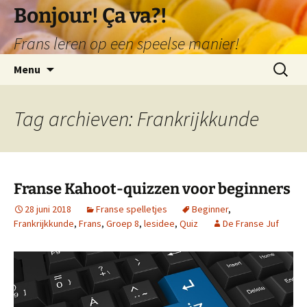
Ga
Bonjour! Ça va?!
naar
Frans leren op een speelse manier!
de
inhoud
Zoeken
Menu
naar:
Tag archieven: Frankrijkkunde
Franse Kahoot-quizzen voor beginners
28 juni 2018
Franse spelletjes
Beginner
,
Frankrijkkunde
,
Frans
,
Groep 8
,
lesidee
,
Quiz
De Franse Juf