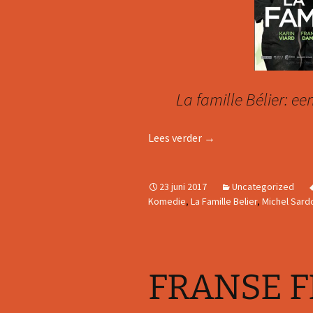
La famille Bélier: ee
FRANSE FILMTIP: LA F
Lees verder
→
23 juni 2017
Uncategorized
Komedie
,
La Famille Belier
,
Michel Sard
FRANSE F