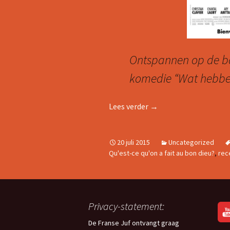
Ontspannen op de b
komedie “Wat hebben
FRANSE FILMTIP:BON 
Lees verder
→
20 juli 2015
Uncategorized
Qu'est-ce qu'on a fait au bon dieu?
,
rec
Privacy-statement:
De Franse Juf ontvangt graag