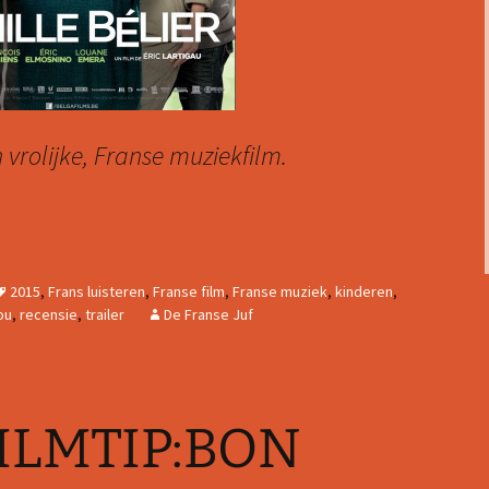
n vrolijke, Franse muziekfilm.
AMILLE BÉLIER
2015
,
Frans luisteren
,
Franse film
,
Franse muziek
,
kinderen
,
ou
,
recensie
,
trailer
De Franse Juf
ILMTIP:BON