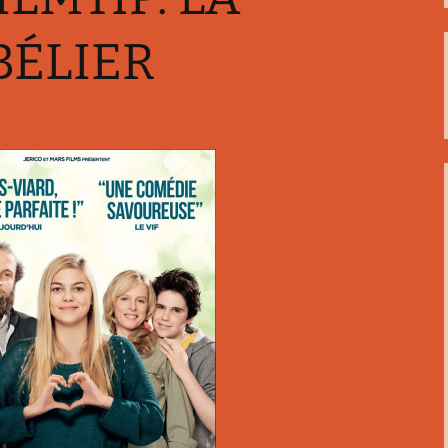
 4: Bon appétit!
BÉLIER
 5: Un croissant svp!
 6: Quelle heure est-il?
 7: Whatsapp
 8: Joyeux Noël!