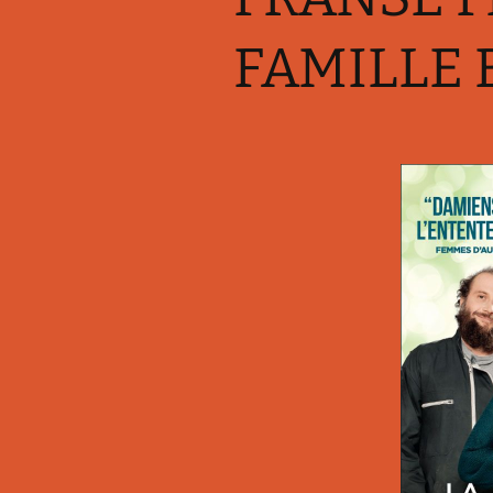
Franse (strip)boeken
Kahoot-quizzen
Les
FAMILLE 
Slimme leertips
Leenwoord-oefeningen
Les
Links
Les
Les
Les