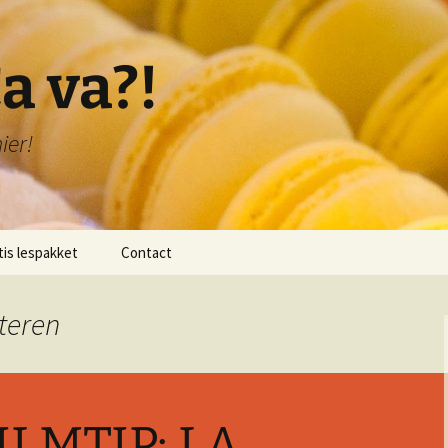
a va?!
ier!
tis lespakket
Contact
lichting lespakket
steren
 1: Bonjour!
 2: Je me présente!
ILMTIP: LA
 3: Je compte de 1-20