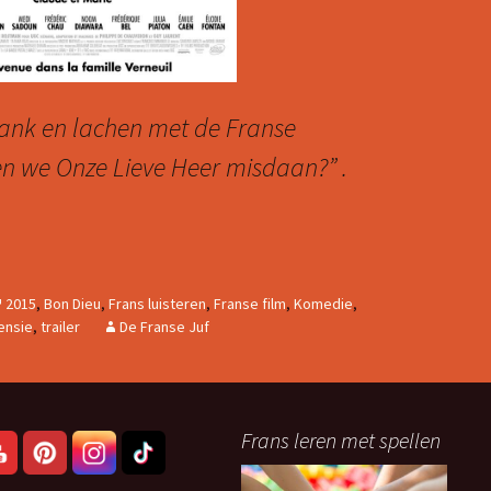
ank en lachen met de Franse
 we Onze Lieve Heer misdaan?” .
DIEU!
2015
,
Bon Dieu
,
Frans luisteren
,
Franse film
,
Komedie
,
ensie
,
trailer
De Franse Juf
Frans leren met spellen