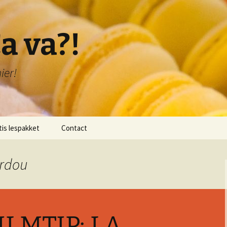
a va?!
ier!
tis lespakket
Contact
lichting lespakket
ardou
 1: Bonjour!
 2: Je me présente!
ILMTIP: LA
 3: Je compte de 1-20