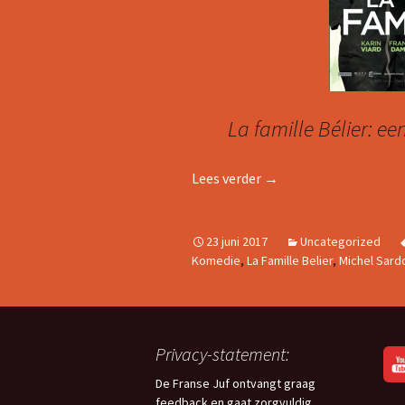
La famille Bélier: ee
FRANSE FILMTIP: LA F
Lees verder
→
23 juni 2017
Uncategorized
Komedie
,
La Famille Belier
,
Michel Sard
Privacy-statement:
De Franse Juf ontvangt graag
feedback en gaat zorgvuldig