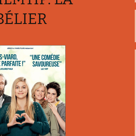
 4: Bon appétit!
BÉLIER
 5: Un croissant svp!
 6: Quelle heure est-il?
 7: Whatsapp
 8: Joyeux Noël!