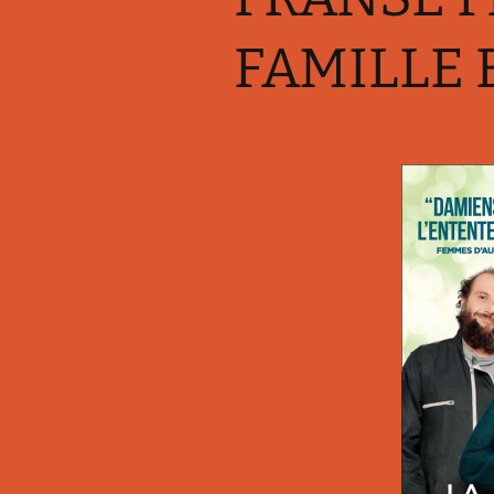
Franse (strip)boeken
Kahoot-quizzen
Les
FAMILLE 
Slimme leertips
Leenwoord-oefeningen
Les
Links
Les
Les
Les