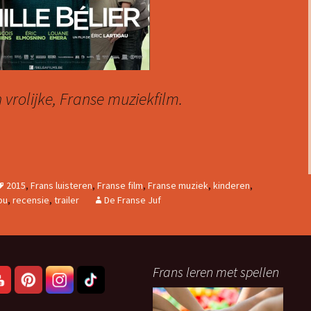
n vrolijke, Franse muziekfilm.
AMILLE BÉLIER
2015
,
Frans luisteren
,
Franse film
,
Franse muziek
,
kinderen
,
ou
,
recensie
,
trailer
De Franse Juf
Frans leren met spellen