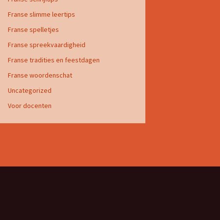
Franse slimme leertips
Franse spelletjes
Franse spreekvaardigheid
Franse tradities en feestdagen
Franse woordenschat
Uncategorized
Voor docenten