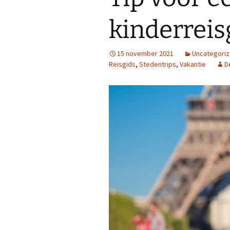
Franse (strip)boeken
Kahoot-quizzen
Les
kinderreis
Slimme leertips
Leenwoord-oefeningen
Les
15 november 2021
Uncategori
Links
Les
Reisgids
,
Stedentrips
,
Vakantie
D
Les
Les