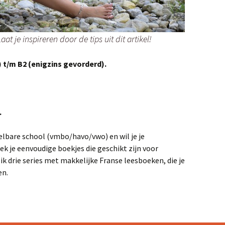
t je inspireren door de tips uit dit artikel!
)
t/m B2 (enigzins gevorderd).
.
elbare school (vmbo/havo/vwo) en wil je je
k je eenvoudige boekjes die geschikt zijn voor
ik drie series met makkelijke Franse leesboeken, die je
en.
en.