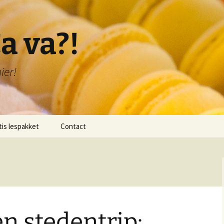
a va?!
ier!
tis lespakket
Contact
lichting lespakket
 1: Bonjour!
 2: Je me présente!
en stedentrip:
 3: Je compte de 1-20