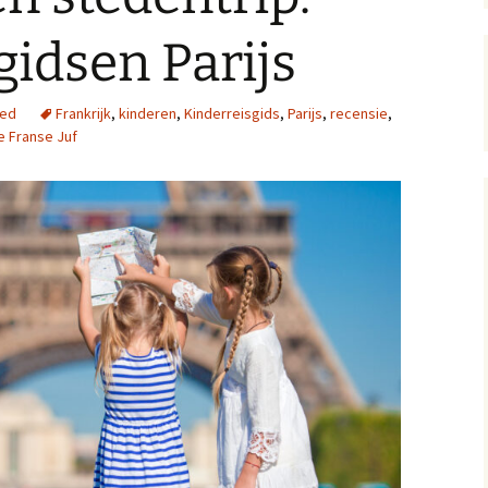
 4: Bon appétit!
gidsen Parijs
 5: Un croissant svp!
zed
Frankrijk
,
kinderen
,
Kinderreisgids
,
Parijs
,
recensie
,
 6: Quelle heure est-il?
e Franse Juf
 7: Whatsapp
 8: Joyeux Noël!