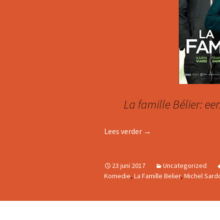
La famille Bélier: ee
FRANSE FILMTIP: LA F
Lees verder
→
23 juni 2017
Uncategorized
Komedie
,
La Famille Belier
,
Michel Sard