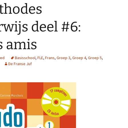
thodes
wijs deel #6:
s amis
zed
Basisschool
,
FLE
,
Frans
,
Groep 3
,
Groep 4
,
Groep 5
,
De Franse Juf