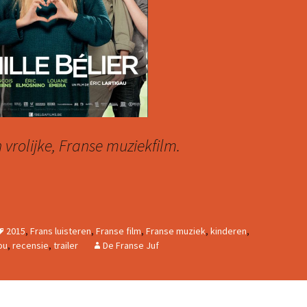
n vrolijke, Franse muziekfilm.
AMILLE BÉLIER
2015
,
Frans luisteren
,
Franse film
,
Franse muziek
,
kinderen
,
ou
,
recensie
,
trailer
De Franse Juf