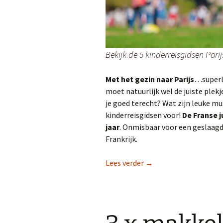
Bekijk de 5 kinderreisgidsen Parij
Met het gezin naar Parijs
…superle
moet natuurlijk wel de juiste plek
je goed terecht? Wat zijn leuke 
kinderreisgidsen voor!
De
Franse j
jaar
. Onmisbaar voor een geslaagd
Frankrijk.
Tip voor een stedentrip
Lees verder
→