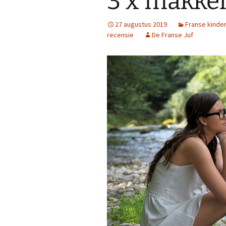
3 x makkel
27 augustus 2019
Franse kinde
recensie
De Franse Juf