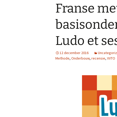
Franse me
basisonder
Ludo et se
12 december 2016
Uncategori
Methode
,
Onderbouw
,
recensie
,
VVTO