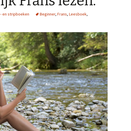
ijk Frans lezen.
r- en stripboeken
Beginner
,
Frans
,
Leesboek
,