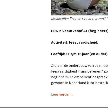
Makkelijke Franse boeken lezen? Laa
ERK-niveau: vanaf A1 (beginners
Activiteit: leesvaardigheid
.
Leeftijd: 11 t/m 16 jaar (en ouder)
Zit je in de onderbouw van de midd
leesvaardigheid Frans oefenen? Zoe
beginners? In dit bericht bespreek 
gewoon in Nederland kunt bestell
3 x makkelijk Frans lez
Lees verder
→