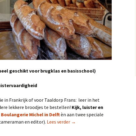
eel geschikt voor brugklas en basisschool)
Luistervaardigheid
 in Frankrijk of voor Taaldorp Frans: leer in het
ere lekkere broodjes te bestellen!
Kijk, luister en
n
Boulangerie Michel in Delft
èn aan twee speciale
Lesvideo en oefening: “Bij de F
 (cameraman en editor).
Lees verder
→