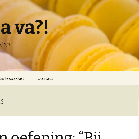
a va?!
ier!
tis lespakket
Contact
lichting lespakket
es
 1: Bonjour!
 2: Je me présente!
n oefening: “Bij
 3: Je compte de 1-20