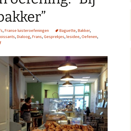
 4: Bon appétit!
bakker”
 5: Un croissant svp!
's
,
Franse luisteroefeningen
Baguette
,
Bakker
,
 6: Quelle heure est-il?
oissants
,
Dialoog
,
Frans
,
Gesprekjes
,
lesidee
,
Oefenen
,
f
 7: Whatsapp
 8: Joyeux Noël!