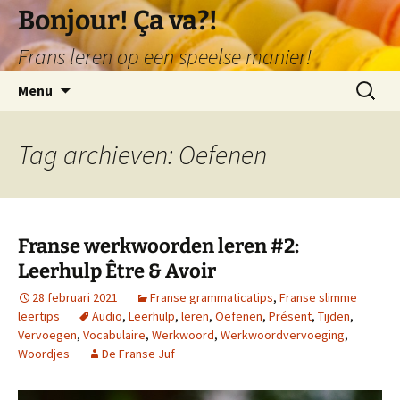
Ga
Bonjour! Ça va?!
naar
Frans leren op een speelse manier!
de
inhoud
Zoeken
Menu
naar:
Tag archieven: Oefenen
Franse werkwoorden leren #2:
Leerhulp Être & Avoir
28 februari 2021
Franse grammaticatips
,
Franse slimme
leertips
Audio
,
Leerhulp
,
leren
,
Oefenen
,
Présent
,
Tijden
,
Vervoegen
,
Vocabulaire
,
Werkwoord
,
Werkwoordvervoeging
,
Woordjes
De Franse Juf