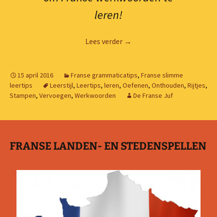
leren!
Franse werkwoorden leren 5
Lees verder
→
15 april 2016
Franse grammaticatips
,
Franse slimme
leertips
Leerstijl
,
Leertips
,
leren
,
Oefenen
,
Onthouden
,
Rijtjes
,
Stampen
,
Vervoegen
,
Werkwoorden
De Franse Juf
FRANSE LANDEN- EN STEDENSPELLEN