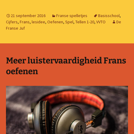
21 september 2016
Franse spelletjes
Basisschool
,
Cijfers
,
Frans
,
lesidee
,
Oefenen
,
Spel
,
Tellen 1-20
,
VVTO
De
Franse Juf
Meer luistervaardigheid Frans
oefenen