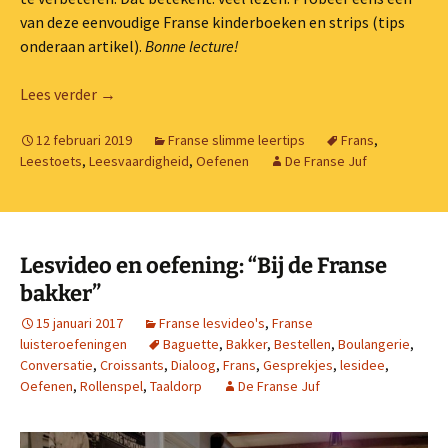
van deze eenvoudige Franse kinderboeken en strips (tips
onderaan artikel).
Bonne lecture!
10 tips : zó verbeter je je leesvaardigheid Frans!
Lees verder
→
12 februari 2019
Franse slimme leertips
Frans
,
Leestoets
,
Leesvaardigheid
,
Oefenen
De Franse Juf
Lesvideo en oefening: “Bij de Franse
bakker”
15 januari 2017
Franse lesvideo's
,
Franse
luisteroefeningen
Baguette
,
Bakker
,
Bestellen
,
Boulangerie
,
Conversatie
,
Croissants
,
Dialoog
,
Frans
,
Gesprekjes
,
lesidee
,
Oefenen
,
Rollenspel
,
Taaldorp
De Franse Juf