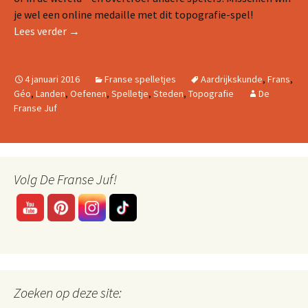
je wel een online medaille met dit topografie-spel!
FRANSE LANDEN- EN STEDENSPELLEN
Lees verder
→
4 januari 2016
Franse spelletjes
Aardrijkskunde
,
Frans
,
Géo
,
Landen
,
Oefenen
,
Spelletje
,
Steden
,
Topografie
De
Franse Juf
Volg De Franse Juf!
Zoeken op deze site: