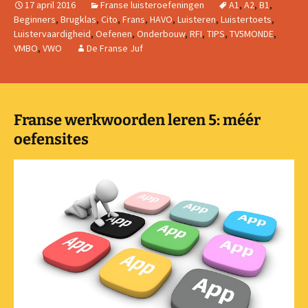
17 april 2016
Franse luisteroefeningen
A1
,
A2
,
B1
,
Beginners
,
Brugklas
,
Cito
,
Frans
,
HAVO
,
Luisteren
,
Luistertoets
,
Luistervaardigheid
,
Oefenen
,
Onderbouw
,
RFI
,
TIPS
,
TV5MONDE
,
VMBO
,
VWO
De Franse Juf
Franse werkwoorden leren 5: méér
oefensites