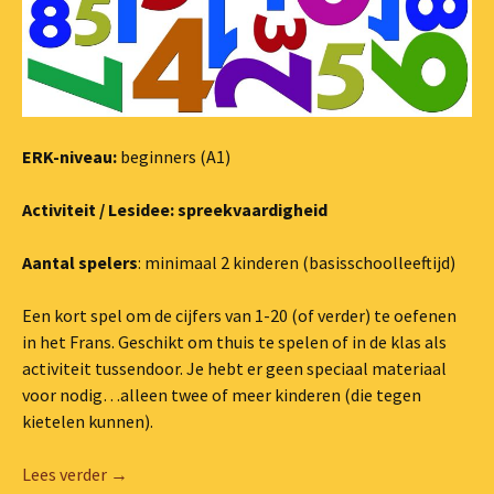
ERK-niveau:
beginners (A1)
Activiteit / Lesidee: spreekvaardigheid
Aantal spelers
: minimaal 2 kinderen (basisschoolleeftijd)
Een kort spel om de cijfers van 1-20 (of verder) te oefenen
in het Frans. Geschikt om thuis te spelen of in de klas als
activiteit tussendoor. Je hebt er geen speciaal materiaal
voor nodig…alleen twee of meer kinderen (die tegen
kietelen kunnen).
Getallenspel #4: “Chiffre dans le dos”
Lees verder
→