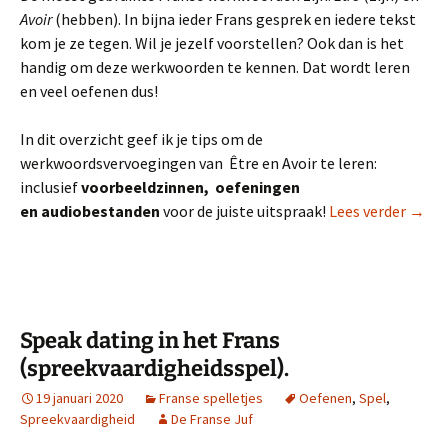
Avoir
(hebben). In bijna ieder Frans gesprek en iedere tekst
kom je ze tegen. Wil je jezelf voorstellen? Ook dan is het
handig om deze werkwoorden te kennen. Dat wordt leren
en veel oefenen dus!
In dit overzicht geef ik je tips om de
werkwoordsvervoegingen van Être en Avoir te leren:
inclusief
voorbeeldzinnen, oefeningen
Frans
en audiobestanden
voor de juiste uitspraak!
Lees verder
→
Speak dating in het Frans
(spreekvaardigheidsspel).
19 januari 2020
Franse spelletjes
Oefenen
,
Spel
,
Spreekvaardigheid
De Franse Juf