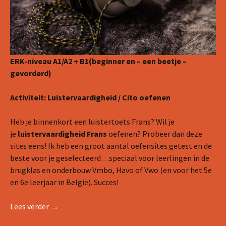
ERK-niveau A1/A2 + B1(beginner en – een beetje –
gevorderd)
Activiteit: Luistervaardigheid / Cito oefenen
Heb je binnenkort een luistertoets Frans? Wil je
je
luistervaardigheid Frans
oefenen? Probeer dan deze
sites eens! Ik heb een groot aantal oefensites getest en de
beste voor je geselecteerd…speciaal voor leerlingen in de
brugklas en onderbouw Vmbo, Havo of Vwo (en voor het 5e
en 6e leerjaar in België). Succes!
Meer luistervaardigheid Frans oefenen
Lees verder
→