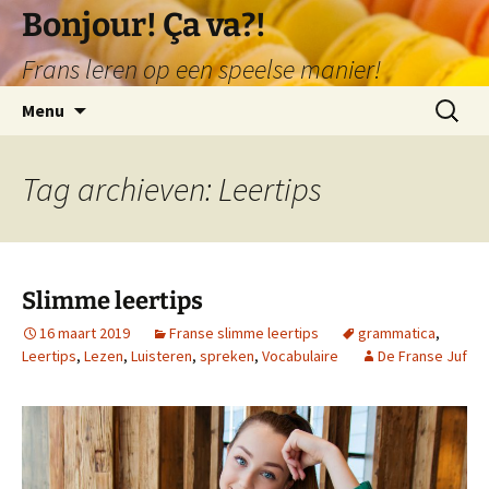
Ga
Bonjour! Ça va?!
naar
Frans leren op een speelse manier!
de
inhoud
Zoeken
Menu
naar:
Tag archieven: Leertips
Slimme leertips
16 maart 2019
Franse slimme leertips
grammatica
,
Leertips
,
Lezen
,
Luisteren
,
spreken
,
Vocabulaire
De Franse Juf