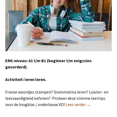
ERK-niveau: A1 t/m B1 (beginner t/m enigszins
gevorderd).
Activiteit: leren leren.
Franse woordjes stampen? Grammatica leren? Luister- en
leesvaardigheid oefenen? Probeer deze slimme leertips
Slimme leertips
voor de brugklas / onderbouw VO!
Lees verder
→