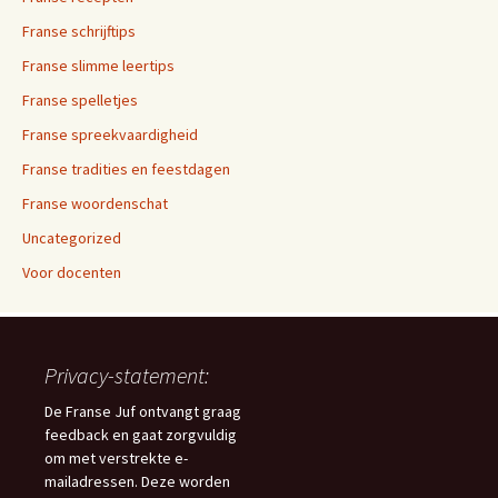
Franse schrijftips
Franse slimme leertips
Franse spelletjes
Franse spreekvaardigheid
Franse tradities en feestdagen
Franse woordenschat
Uncategorized
Voor docenten
Privacy-statement:
De Franse Juf ontvangt graag
feedback en gaat zorgvuldig
om met verstrekte e-
mailadressen. Deze worden