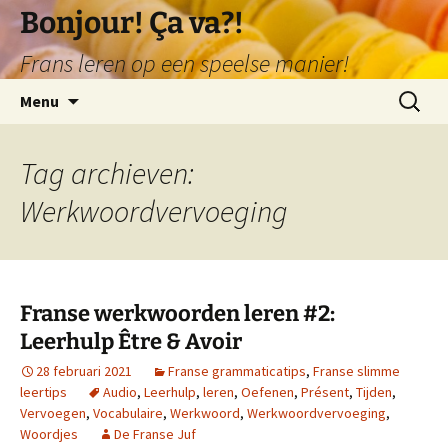
Ga
Bonjour! Ça va?!
naar
Frans leren op een speelse manier!
de
inhoud
Zoeken
Menu
naar:
Tag archieven:
Werkwoordvervoeging
Franse werkwoorden leren #2:
Leerhulp Être & Avoir
28 februari 2021
Franse grammaticatips
,
Franse slimme
leertips
Audio
,
Leerhulp
,
leren
,
Oefenen
,
Présent
,
Tijden
,
Vervoegen
,
Vocabulaire
,
Werkwoord
,
Werkwoordvervoeging
,
Woordjes
De Franse Juf