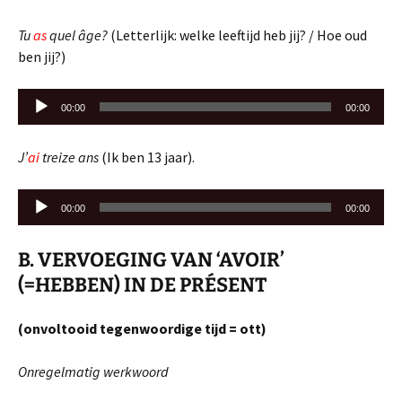
Tu
as
quel âge?
(Letterlijk: welke leeftijd heb jij? / Hoe oud
ben jij?)
Audiospeler
00:00
00:00
J’
ai
treize ans
(Ik ben 13 jaar).
Audiospeler
00:00
00:00
B.
VERVOEGING VAN ‘AVOIR’
(=HEBBEN) IN DE PRÉSENT
(onvoltooid tegenwoordige tijd = ott)
Onregelmatig werkwoord