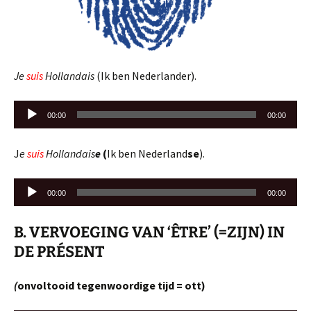
Je
suis
Hollandais
(Ik ben Nederlander).
Audiospeler
00:00
00:00
J
e
suis
Hollandais
e
(
Ik ben Nederland
se
).
Audiospeler
00:00
00:00
B. VERVOEGING VAN ‘ÊTRE’ (=ZIJN) IN
DE PRÉSENT
(
onvoltooid tegenwoordige tijd = ott)