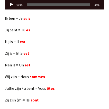
Audiospeler
00:00
00:00
Ik ben = Je
suis
Jij bent = Tu
es
Hij is = Il
est
Zij is = Elle
est
Men is = On
est
Wij zijn = Nous
sommes
Jullie zijn / u bent = Vous
êtes
Zij zijn (m)= Ils
sont