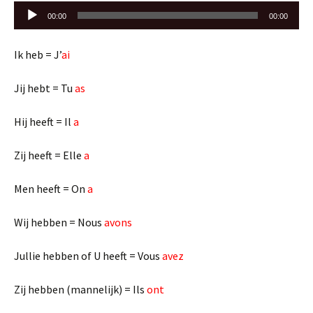
Audiospeler
00:00
00:00
Ik heb = J’
ai
Jij hebt = Tu
as
Hij heeft = Il
a
Zij heeft = Elle
a
Men heeft = On
a
Wij hebben = Nous
avons
Jullie hebben of U heeft = Vous
avez
Zij hebben (mannelijk) = Ils
ont