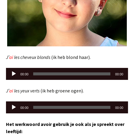
J’
ai
les cheveux blonds
(ik heb blond haar).
Audiospeler
00:00
00:00
J’
ai
les yeux verts
(ik heb groene ogen).
Audiospeler
00:00
00:00
Het werkwoord avoir gebruik je ook als je spreekt over
leeftijd: