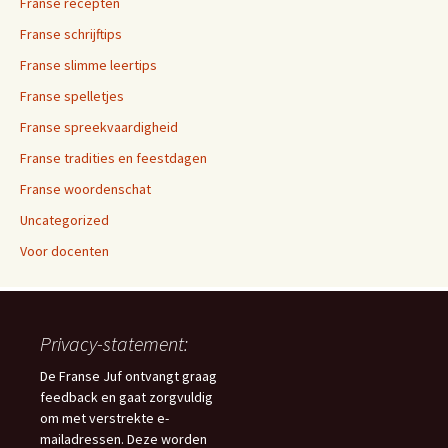
Franse recepten
Franse schrijftips
Franse slimme leertips
Franse spelletjes
Franse spreekvaardigheid
Franse tradities en feestdagen
Franse woordenschat
Uncategorized
Voor docenten
Privacy-statement:
De Franse Juf ontvangt graag
feedback en gaat zorgvuldig
om met verstrekte e-
mailadressen. Deze worden