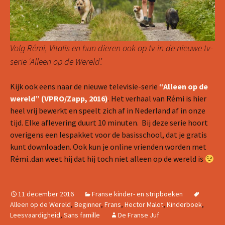
Volg Rémi, Vitalis en hun dieren ook op tv in de nieuwe tv-
serie ‘Alleen op de Wereld’.
Kijk ook eens naar de nieuwe televisie-serie
“Alleen op de
wereld” (VPRO/Zapp, 2016)
. Het verhaal van Rémi is hier
heel vrij bewerkt en speelt zich af in Nederland af in onze
tijd. Elke aflevering duurt 10 minuten. Bij deze serie hoort
overigens een lespakket voor de basisschool, dat je gratis
kunt downloaden. Ook kun je online vrienden worden met
Rémi..dan weet hij dat hij toch niet alleen op de wereld is
11 december 2016
Franse kinder- en stripboeken
Alleen op de Wereld
,
Beginner
,
Frans
,
Hector Malot
,
Kinderboek
,
Leesvaardigheid
,
Sans famille
De Franse Juf