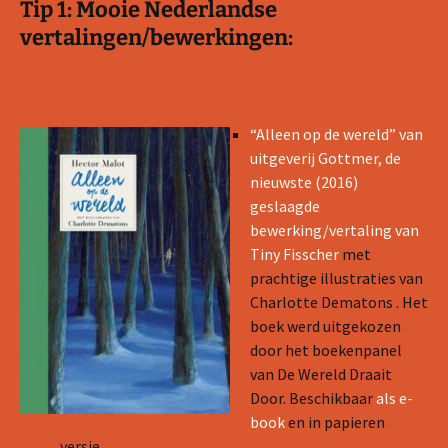
Tip 1: Mooie Nederlandse
vertalingen/bewerkingen:
“Alleen op de wereld” van
uitgeverij Gottmer, de
nieuwste (2016)
geslaagde
bewerking/vertaling van
Tiny Fisscher
met
prachtige illustraties van
Charlotte Dematons . Het
boek werd uitgekozen
door het boekenpanel
van De Wereld Draait
Door. Beschikbaar
als e-
book
en in papieren
versie.