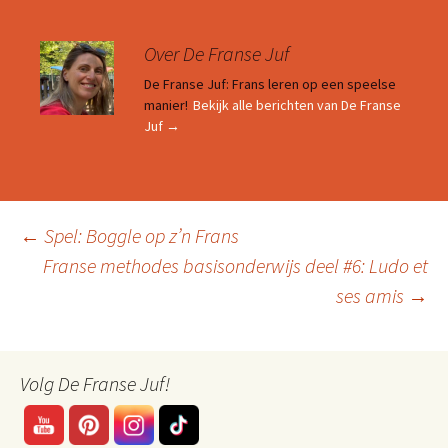
Over De Franse Juf
De Franse Juf: Frans leren op een speelse
manier!
Bekijk alle berichten van De Franse
Juf
→
Berichtnavigatie
←
Spel: Boggle op z’n Frans
Franse methodes basisonderwijs deel #6: Ludo et
ses amis
→
Volg De Franse Juf!