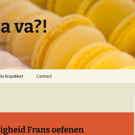
a va?!
ier!
tis lespakket
Contact
lichting lespakket
 1: Bonjour!
 2: Je me présente!
digheid Frans oefenen
 3: Je compte de 1-20