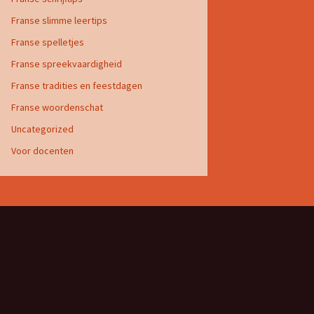
Franse slimme leertips
Franse spelletjes
Franse spreekvaardigheid
Franse tradities en feestdagen
Franse woordenschat
Uncategorized
Voor docenten