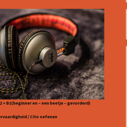
 4: Bon appétit!
 5: Un croissant svp!
 6: Quelle heure est-il?
 7: Whatsapp
 8: Joyeux Noël!
2 + B1(beginner en – een beetje – gevorderd)
tervaardigheid / Cito oefenen