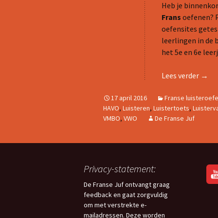
Heb je binnenkort
Frans
oefenen? P
oefensites getes
leerlingen in de
het 5e en 6e leerj
Meer 
Lees verder
→
17 april 2016
Franse luisteroef
HAVO
,
Luisteren
,
Luistertoets
,
Luisterv
VMBO
,
VWO
De Franse Juf
Privacy-statement:
De Franse Juf ontvangt graag
feedback en gaat zorgvuldig
om met verstrekte e-
mailadressen. Deze worden