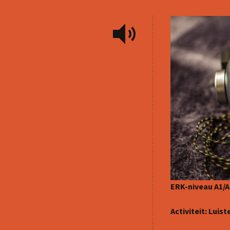
Franse (strip)boeken
Kahoot-quizzen
Les
Slimme leertips
Leenwoord-oefeningen
Les
Links
Les
Les
Les
ERK-niveau A1/A
Activiteit: Luis