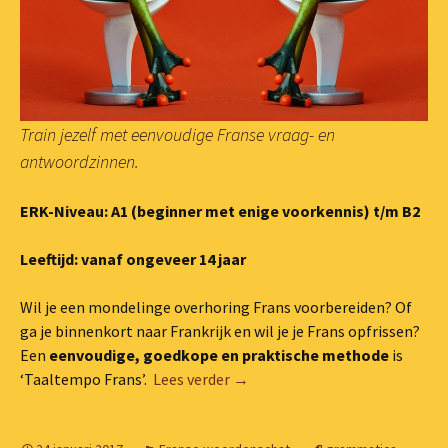
Train jezelf met eenvoudige Franse vraag- en
antwoordzinnen.
ERK-Niveau: A1 (beginner met enige voorkennis) t/m B2
Leeftijd: vanaf ongeveer 14 jaar
Wil je een mondelinge overhoring Frans voorbereiden? Of
ga je binnenkort naar Frankrijk en wil je je Frans opfrissen?
Een
eenvoudige, goedkope en praktische methode
is
Leer sneller en beter Frans spr
‘Taaltempo Frans’.
Lees verder
→