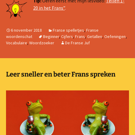
Tip:
Oefen eerst met mijn lesvideo:
Tellen 1-
20 in het Frans”
.
6 november 2018
Franse spelletjes
,
Franse
woordenschat
Beginner
,
Cijfers
,
Frans
,
Getallen
,
Oefeningen
,
Vocabulaire
,
Woordzoeker
De Franse Juf
Leer sneller en beter Frans spreken