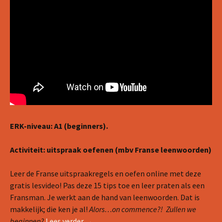
ERK-niveau: A1 (beginners).
Activiteit: uitspraak oefenen (mbv Franse leenwoorden)
Leer de Franse uitspraakregels en oefen online met deze
gratis lesvideo! Pas deze 15 tips toe en leer praten als een
Fransman. Je werkt aan de hand van leenwoorden. Dat is
makkelijk; die ken je al!
Alors…on commence?! Zullen we
Lesvideo #1: Franse uitspraak oefenen
beginnen?
Lees verder
→