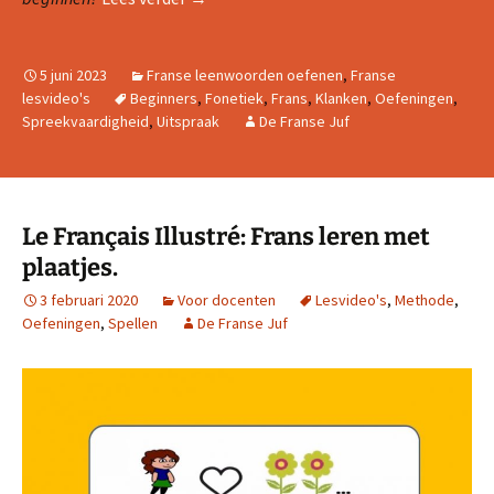
5 juni 2023
Franse leenwoorden oefenen
,
Franse
lesvideo's
Beginners
,
Fonetiek
,
Frans
,
Klanken
,
Oefeningen
,
Spreekvaardigheid
,
Uitspraak
De Franse Juf
Le Français Illustré: Frans leren met
plaatjes.
3 februari 2020
Voor docenten
Lesvideo's
,
Methode
,
Oefeningen
,
Spellen
De Franse Juf