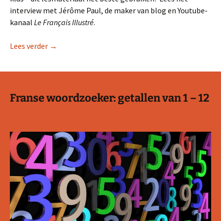
interview met Jérôme Paul, de maker van blog en Youtube-
kanaal
Le Français Illustré
.
Le Français Illustré: Frans leren met plaatjes.
Lees verder
→
Franse woordzoeker: getallen van 1 – 12