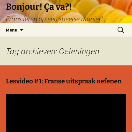
Ga
Bonjour! Ça va?!
naar
Frans leren op een speelse manier!
de
inhoud
Zoeken
Menu
naar:
Tag archieven: Oefeningen
Lesvideo #1: Franse uitspraak oefenen