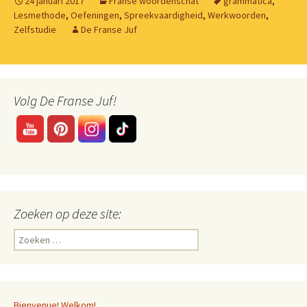
24 januari 2017
Franse woordenschat
grammatica
,
Lesmethode
,
Oefeningen
,
Spreekvaardigheid
,
Werkwoorden
,
Zelfstudie
De Franse Juf
Volg De Franse Juf!
Zoeken op deze site:
Zoeken
naar:
Bienvenue! Welkom!