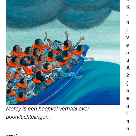
K
-
n
i
v
e
a
u
A
2
(
b
e
g
Mercy is een hoopvol verhaal over
i
bootvluchtelingen.
n
n