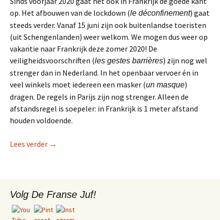
Sinds voorjaar 2020 gaat het ook in Frankrijk de goede kant
op. Het afbouwen van de lockdown (
) gaat
le déconfinement
steeds verder. Vanaf 15 juni zijn ook buitenlandse toeristen
(uit Schengenlanden) weer welkom. We mogen dus weer op
vakantie naar Frankrijk deze zomer 2020! De
veiligheidsvoorschriften (
) zijn nog wel
les gestes barrières
strenger dan in Nederland. In het openbaar vervoer én in
veel winkels moet iedereen een masker (
)
un masque
dragen. De regels in Parijs zijn nog strenger. Alleen de
afstandsregel is soepeler: in Frankrijk is 1 meter afstand
houden voldoende.
Corona in Frankrijk.
Lees verder
→
Volg De Franse Juf!