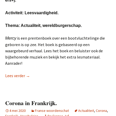
ers+).
Activiteit: Leesvaardigheid.
Thema: Actualiteit, wereldburgerschap.
is een prentenboek over een bootvluchtelinge die
Mercy
geboren is op zee. Het boek is gebaseerd op een
waargebeurd verhaal. Lees het boek en beluister ook de
bijbehorende muziek en bekijk het extra lesmateriaal.
Aanrader!
Bijzonder prentenboek: Je m’appelle Mercy
Lees verder
→
Corona in Frankrijk.
4 mei 2020
Franse woordenschat
Actualiteit
,
Corona
,