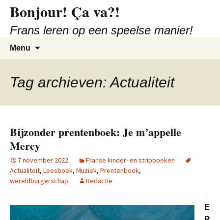
Ga
Bonjour! Ça va?!
naar
Frans leren op een speelse manier!
de
inhoud
Zoeken
Menu
naar:
Tag archieven: Actualiteit
Bijzonder prentenboek: Je m’appelle
Mercy
7 november 2022
Franse kinder- en stripboeken
Actualiteit
,
Leesboek
,
Muziek
,
Prentenboek
,
wereldburgerschap
Redactie
E
R