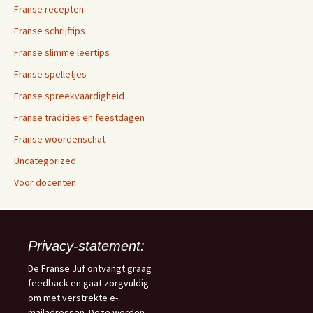
Franse recepten
Franse schrijftips
Franse slimme leertips
Franse spelletjes
Franse spreekvaardigheid
Franse tradities en feestdagen
Franse woordenschat
Uncategorized
Voor docenten
Privacy-statement:
De Franse Juf ontvangt graag
feedback en gaat zorgvuldig
om met verstrekte e-
mailadressen. Deze worden